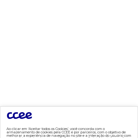
- mve
- pld
- proinfa
- segurança de mercado
- dados abertos CCEE
- estudos especiais
- Mercado Varejista
preços
- painel de preços
- conceitos de preços
mercado
- Alocação de Geração Própria - AGP
- adesão
- certificação de operadores de mercado
Ao clicar em ‘Aceitar todos os Cookies’, você concorda com o
armazenamento de cookies pela CCEE e por parceiros, com o objetivo de
- Certificações de energia
melhorar a experiência de navegação no site e a interação do usuário com