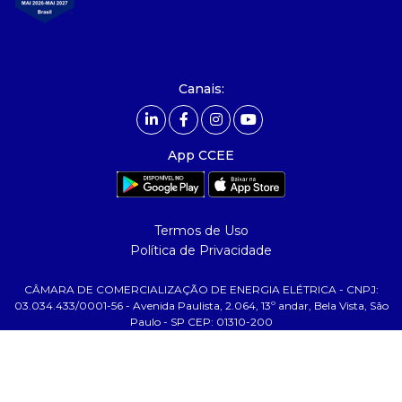
- integridade, riscos e auditoria
- relatório de sustentabilidade
- carreiras
- Mercado Livre - ACL
Canais:
comunicação
- calendário
App CCEE
- comunicados
- eventos
- Relacionamento Personalizado
Termos de Uso
- notícias
Política de Privacidade
- Glossário da Energia
CÂMARA DE COMERCIALIZAÇÃO DE ENERGIA ELÉTRICA - CNPJ:
ajuda
03.034.433/0001-56 - Avenida Paulista, 2.064, 13º andar, Bela Vista, São
Paulo - SP CEP: 01310-200
- fale conosco
- faq
- gestão de cookies