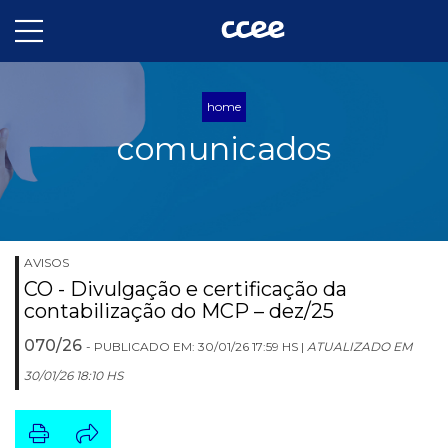
home
comunicados
AVISOS
CO - Divulgação e certificação da
contabilização do MCP – dez/25
070/26
- PUBLICADO EM: 30/01/26 17:59 HS |
ATUALIZADO EM
30/01/26 18:10 HS