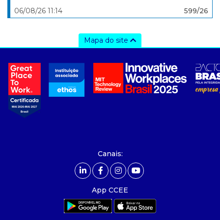
06/08/26 11:14
599/26
Mapa do site
a ccee
- sobre nós
- governança
- nossos associados
- integridade, riscos e auditoria
- relatório de sustentabilidade
- carreiras
- Mercado Livre - ACL
Canais:
comunicação
- calendário
App CCEE
- comunicados
- eventos