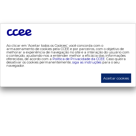
- consumo
- contas setoriais
- contratos
- geração
- leilão
- mcsd
Ao clicar em ‘Aceitar todos os Cookies’, você concorda com o
armazenamento de cookies pela CCEE e por parceiros, com o objetivo de
- mercado mensal
melhorar a experiência de navegação no site e a interação do usuário com
o conteúdo, ajudando-nos a entender melhor a eficácia das informações
oferecidas, de acordo com a
Política de Privacidade da CCEE.
Caso queira
- mercado quinzenal
desativar os cookies permanentemente,
siga as instruções
para o seu
navegador.
- mve
- pld
Aceitar cookies
- proinfa
- segurança de mercado
- dados abertos CCEE
- estudos especiais
- Mercado Varejista
preços