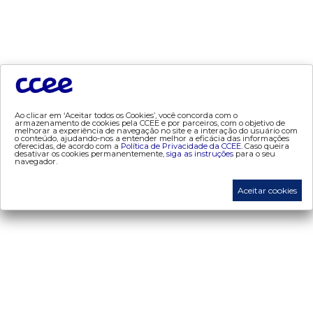
- contratos
- geração
- leilão
- mcsd
- mercado mensal
- mercado quinzenal
- mve
Ao clicar em ‘Aceitar todos os Cookies’, você concorda com o
armazenamento de cookies pela CCEE e por parceiros, com o objetivo de
melhorar a experiência de navegação no site e a interação do usuário com
- pld
o conteúdo, ajudando-nos a entender melhor a eficácia das informações
oferecidas, de acordo com a
Política de Privacidade da CCEE.
Caso queira
- proinfa
desativar os cookies permanentemente,
siga as instruções
para o seu
navegador.
- segurança de mercado
- dados abertos CCEE
Aceitar cookies
- estudos especiais
- Mercado Varejista
preços
- painel de preços
- conceitos de preços