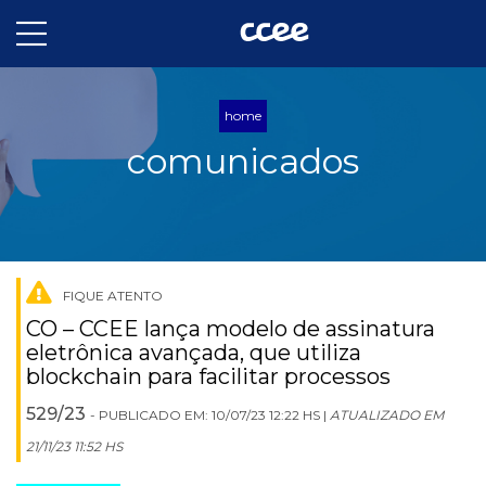
home
comunicados
FIQUE ATENTO
CO – CCEE lança modelo de assinatura
eletrônica avançada, que utiliza
blockchain para facilitar processos
529/23
- PUBLICADO EM: 10/07/23 12:22 HS |
ATUALIZADO EM
21/11/23 11:52 HS