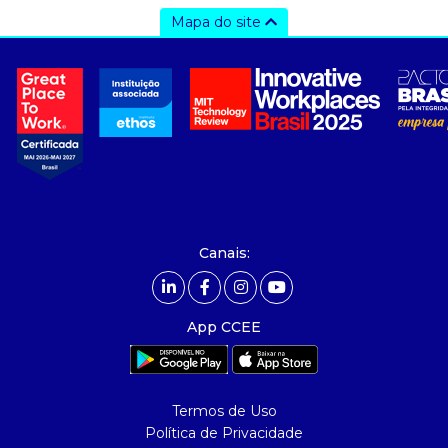
Mapa do site
a ccee
- sobre nós
- governança
- nossos associados
- integridade, riscos e auditoria
- relatório de sustentabilidade
- carreiras
- Mercado Livre - ACL
Canais:
comunicação
- calendário
App CCEE
- comunicados
- eventos
- Relacionamento Personalizado
Termos de Uso
- notícias
Política de Privacidade