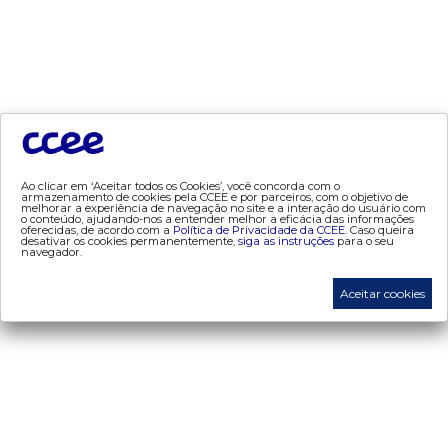
- mercado quinzenal
- mve
- pld
- proinfa
- segurança de mercado
- dados abertos CCEE
- estudos especiais
Ao clicar em ‘Aceitar todos os Cookies’, você concorda com o
- Mercado Varejista
armazenamento de cookies pela CCEE e por parceiros, com o objetivo de
melhorar a experiência de navegação no site e a interação do usuário com
o conteúdo, ajudando-nos a entender melhor a eficácia das informações
oferecidas, de acordo com a
Política de Privacidade da CCEE.
Caso queira
preços
desativar os cookies permanentemente,
siga as instruções
para o seu
navegador.
- painel de preços
Aceitar cookies
- conceitos de preços
mercado
- Alocação de Geração Própria - AGP
- adesão
- certificação de operadores de mercado