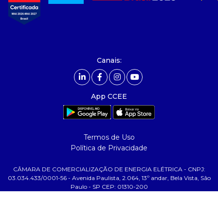
- nossos associados
- integridade, riscos e auditoria
- relatório de sustentabilidade
- carreiras
- Mercado Livre - ACL
Canais:
comunicação
- calendário
App CCEE
- comunicados
- eventos
- Relacionamento Personalizado
Termos de Uso
- notícias
Política de Privacidade
- Glossário da Energia
CÂMARA DE COMERCIALIZAÇÃO DE ENERGIA ELÉTRICA - CNPJ:
ajuda
03.034.433/0001-56 - Avenida Paulista, 2.064, 13º andar, Bela Vista, São
Paulo - SP CEP: 01310-200
- fale conosco
- faq