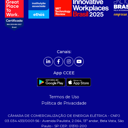
- sobre nós
- governança
- nossos associados
- integridade, riscos e auditoria
- relatório de sustentabilidade
- carreiras
- Mercado Livre - ACL
Canais:
comunicação
- calendário
App CCEE
- comunicados
- eventos
- Relacionamento Personalizado
Termos de Uso
- notícias
Política de Privacidade
- Glossário da Energia
CÂMARA DE COMERCIALIZAÇÃO DE ENERGIA ELÉTRICA - CNPJ:
ajuda
03.034.433/0001-56 - Avenida Paulista, 2.064, 13º andar, Bela Vista, São
Paulo - SP CEP: 01310-200