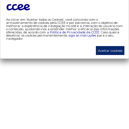
- adesão
- certificação de operadores de mercado
- Certificações de energia
Ao clicar em ‘Aceitar todos os Cookies’, você concorda com o
armazenamento de cookies pela CCEE e por parceiros, com o objetivo de
melhorar a experiência de navegação no site e a interação do usuário com
- contabilização
o conteúdo, ajudando-nos a entender melhor a eficácia das informações
oferecidas, de acordo com a
Política de Privacidade da CCEE.
Caso queira
- contas setoriais
desativar os cookies permanentemente,
siga as instruções
para o seu
navegador.
- contratos
- energia de reserva
Aceitar cookies
- desligamentos
- Exportação de Energia
- leilões
- liquidação
- liquidação atualização monetária
- metodologia de cálculo (atualização monetária)
- proinfa
- medição
- mve
- penalidades