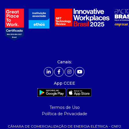
a ccee
- sobre nós
- governança
- nossos associados
- integridade, riscos e auditoria
- relatório de sustentabilidade
- carreiras
- Mercado Livre - ACL
Canais:
comunicação
- calendário
App CCEE
- comunicados
- eventos
- Relacionamento Personalizado
Termos de Uso
- notícias
Política de Privacidade
- Glossário da Energia
CÂMARA DE COMERCIALIZAÇÃO DE ENERGIA ELÉTRICA - CNPJ: