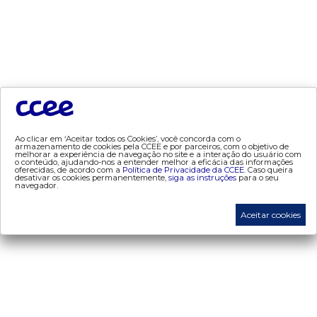
- Alocação de Geração Própria - AGP
- adesão
- certificação de operadores de mercado
- Certificações de energia
- contabilização
- contas setoriais
- contratos
Ao clicar em ‘Aceitar todos os Cookies’, você concorda com o
- energia de reserva
armazenamento de cookies pela CCEE e por parceiros, com o objetivo de
melhorar a experiência de navegação no site e a interação do usuário com
o conteúdo, ajudando-nos a entender melhor a eficácia das informações
- desligamentos
oferecidas, de acordo com a
Política de Privacidade da CCEE.
Caso queira
desativar os cookies permanentemente,
siga as instruções
para o seu
- Exportação de Energia
navegador.
- leilões
Aceitar cookies
- liquidação
- liquidação atualização monetária
- metodologia de cálculo (atualização monetária)
- proinfa
- medição
- mve