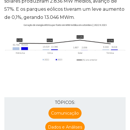
solares produziram 2.836 MW médios, avanço de
57%. E os parques eólicos tiveram um leve aumento
de 0,1%, gerando 13.046 MWm.
TÓPICOS:
Comunicação
Dados e Análises