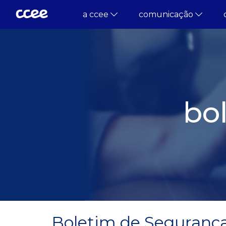
a ccee
comunicação
bo
Boletim de Segurança