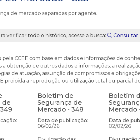
ança de mercado separadas por agente.
a verificar todo o histórico, acesse a busca:
Consultar 
o pela CCEE com base em dados e informações de conhec
 a obtenção de outros dados e informações, a realização 
égias de atuação, assunção de compromissos e obrigaçõe
proibida a reprodução ou utilização total ou parcial do
e
Boletim de
Boletim 
 de
Segurança de
Seguranç
 349
Mercado - 348
Mercado 
icação:
Data de publicação:
Data de pub
06/02/26
02/02/26
as
Divulgação das
Divulgação 