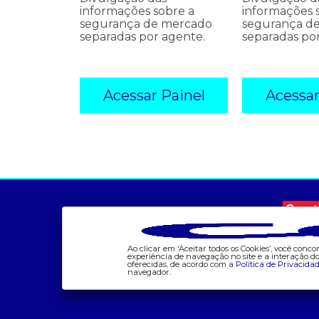
informações sobre a
informações 
segurança de mercado
segurança d
separadas por agente.
separadas po
Acessar Painel
Acessar
a ccee
comunicação
- sobre nós
- calendário
- governança
- comunicados
- nossos associados
- eventos
Ao clicar em ‘Aceitar todos os Cookies’, você con
experiência de navegação no site e a interação 
oferecidas, de acordo com a
Política de Privacida
- integridade, riscos e
- Relacionamento
navegador.
auditoria
Personalizado
- relatório de
- notícias
sustentabilidade
- Glossário da Energia