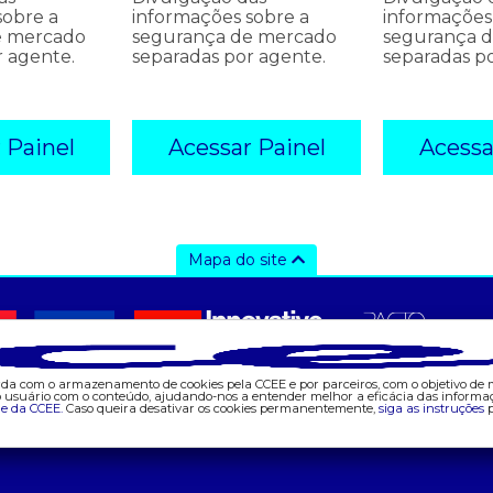
sobre a
informações sobre a
informações
e mercado
segurança de mercado
segurança 
r agente.
separadas por agente.
separadas p
 Painel
Acessar Painel
Acessa
Mapa do site
ajuda
tecnologia
d
- fale conosco
- appccee
- 
- faq
-
- gestão de cookies
- 
corda com o armazenamento de cookies pela CCEE e por parceiros, com o objetivo de
do usuário com o conteúdo, ajudando-nos a entender melhor a eficácia das informa
de da CCEE.
Caso queira desativar os cookies permanentemente,
siga as instruções
p
- banco custodiante
- 
- termos de uso
-
- política de privacidade
- 