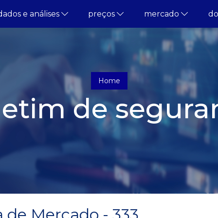
dados e análises
preços
mercado
d
Home
letim de segura
 de Mercado - 333