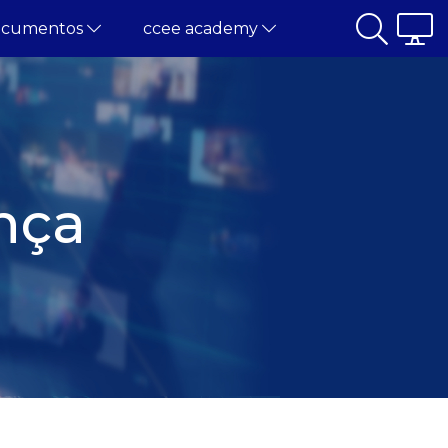
ocumentos
ccee academy
nça