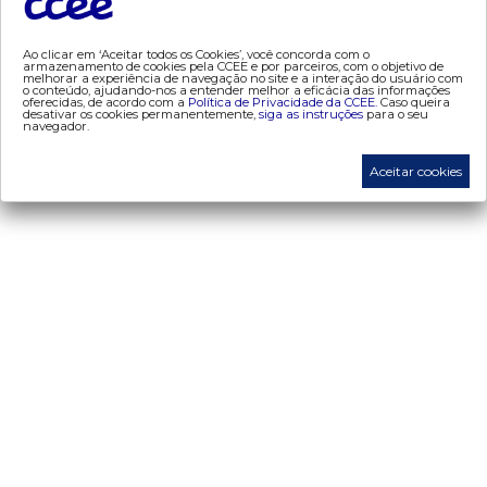
- mercado mensal
- mercado quinzenal
Ao clicar em ‘Aceitar todos os Cookies’, você concorda com o
armazenamento de cookies pela CCEE e por parceiros, com o objetivo de
- mve
melhorar a experiência de navegação no site e a interação do usuário com
o conteúdo, ajudando-nos a entender melhor a eficácia das informações
- pld
oferecidas, de acordo com a
Política de Privacidade da CCEE.
Caso queira
desativar os cookies permanentemente,
siga as instruções
para o seu
navegador.
- proinfa
- segurança de mercado
Aceitar cookies
- dados abertos CCEE
- estudos especiais
- Mercado Varejista
preços
- painel de preços
- conceitos de preços
mercado
- Alocação de Geração Própria - AGP
- adesão