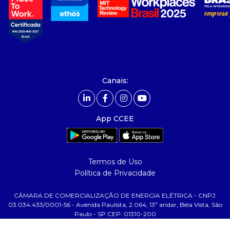
- governança
- nossos associados
- integridade, riscos e auditoria
- relatório de sustentabilidade
- carreiras
- Mercado Livre - ACL
Canais:
comunicação
- calendário
App CCEE
- comunicados
- eventos
- Relacionamento Personalizado
Termos de Uso
- notícias
Política de Privacidade
- Glossário da Energia
CÂMARA DE COMERCIALIZAÇÃO DE ENERGIA ELÉTRICA - CNPJ:
ajuda
03.034.433/0001-56 - Avenida Paulista, 2.064, 13º andar, Bela Vista, São
Paulo - SP CEP: 01310-200
- fale conosco