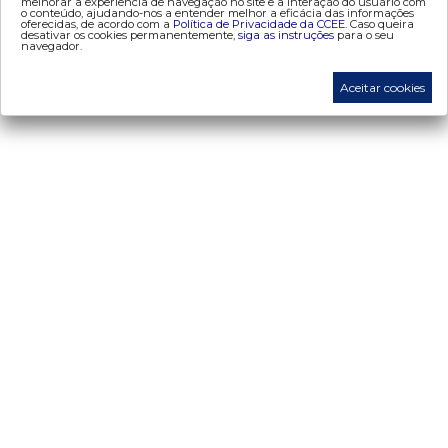
melhorar a experiência de navegação no site e a interação do usuário com
o conteúdo, ajudando-nos a entender melhor a eficácia das informações
- adesão
oferecidas, de acordo com a
Política de Privacidade da CCEE.
Caso queira
desativar os cookies permanentemente,
siga as instruções
para o seu
- certificação de operadores de mercado
navegador.
- Certificações de energia
Aceitar cookies
- contabilização
- contas setoriais
- contratos
- energia de reserva
- desligamentos
- Exportação de Energia
- leilões
- liquidação
- liquidação atualização monetária
- metodologia de cálculo (atualização monetária)
- proinfa
- medição
- mve
- penalidades