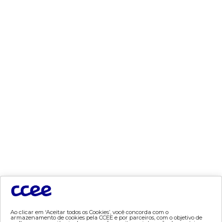
- mcsd
- mercado mensal
- mercado quinzenal
- mve
- pld
- proinfa
- segurança de mercado
- dados abertos CCEE
- estudos especiais
- Mercado Varejista
preços
- painel de preços
- conceitos de preços
mercado
Ao clicar em ‘Aceitar todos os Cookies’, você concorda com o
- Alocação de Geração Própria - AGP
armazenamento de cookies pela CCEE e por parceiros, com o objetivo de