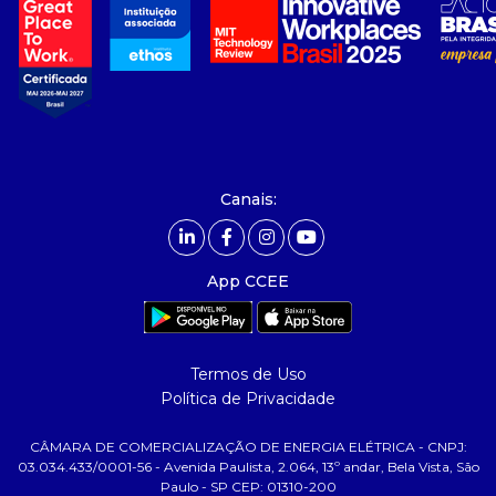
- sobre nós
- governança
- nossos associados
- integridade, riscos e auditoria
- relatório de sustentabilidade
- carreiras
- Mercado Livre - ACL
Canais:
comunicação
- calendário
App CCEE
- comunicados
- eventos
- Relacionamento Personalizado
Termos de Uso
- notícias
Política de Privacidade
- Glossário da Energia
CÂMARA DE COMERCIALIZAÇÃO DE ENERGIA ELÉTRICA - CNPJ:
ajuda
03.034.433/0001-56 - Avenida Paulista, 2.064, 13º andar, Bela Vista, São
Paulo - SP CEP: 01310-200