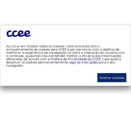
tecnologia
- appccee
dados e análises
- bandeira tarifária
Ao clicar em ‘Aceitar todos os Cookies’, você concorda com o
- consumo
armazenamento de cookies pela CCEE e por parceiros, com o objetivo de
melhorar a experiência de navegação no site e a interação do usuário com
o conteúdo, ajudando-nos a entender melhor a eficácia das informações
- contas setoriais
oferecidas, de acordo com a
Política de Privacidade da CCEE.
Caso queira
desativar os cookies permanentemente,
siga as instruções
para o seu
- contratos
navegador.
- geração
Aceitar cookies
- leilão
- mcsd
- mercado mensal
- mercado quinzenal
- mve
- pld
- proinfa