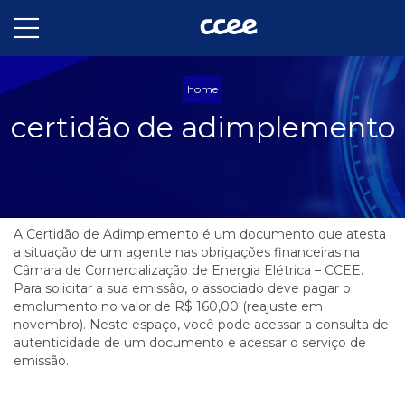
home
certidão de adimplemento
A Certidão de Adimplemento é um documento que atesta
a situação de um agente nas obrigações financeiras na
Câmara de Comercialização de Energia Elétrica – CCEE.
Para solicitar a sua emissão, o associado deve pagar o
emolumento no valor de R$ 160,00 (reajuste em
novembro). Neste espaço, você pode acessar a consulta de
autenticidade de um documento e acessar o serviço de
emissão.