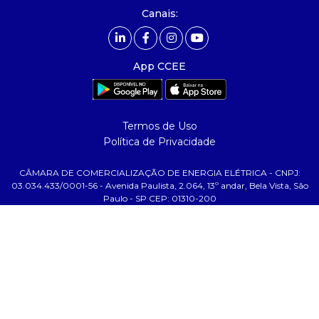
- Mercado Livre - ACL
Canais:
comunicação
- calendário
App CCEE
- comunicados
- eventos
- Relacionamento Personalizado
Termos de Uso
- notícias
Política de Privacidade
- Glossário da Energia
CÂMARA DE COMERCIALIZAÇÃO DE ENERGIA ELÉTRICA - CNPJ:
ajuda
03.034.433/0001-56 - Avenida Paulista, 2.064, 13º andar, Bela Vista, São
Paulo - SP CEP: 01310-200
- fale conosco
- faq
- gestão de cookies
- banco custodiante
- termos de uso
- política de privacidade