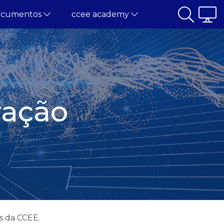
ocumentos
ccee academy
ração
s da CCEE.