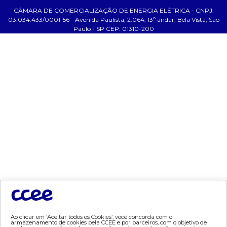
CÂMARA DE COMERCIALIZAÇÃO DE ENERGIA ELÉTRICA - CNPJ:
ajuda
03.034.433/0001-56 - Avenida Paulista, 2.064, 13º andar, Bela Vista, São
Paulo - SP CEP: 01310-200
- fale conosco
- faq
- gestão de cookies
- banco custodiante
- termos de uso
- política de privacidade
tecnologia
- appccee
dados e análises
- bandeira tarifária
- consumo
- contas setoriais
Ao clicar em ‘Aceitar todos os Cookies’, você concorda com o
armazenamento de cookies pela CCEE e por parceiros, com o objetivo de