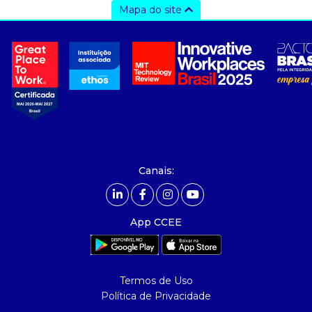
Mapa do site
a ccee
- sobre nós
- governança
- nossos associados
- integridade, riscos e auditoria
- relatório de sustentabilidade
- carreiras
- Mercado Livre - ACL
Canais:
comunicação
- calendário
App CCEE
- comunicados
- eventos
- Relacionamento Personalizado
Termos de Uso
- notícias
Política de Privacidade
- Glossário da Energia