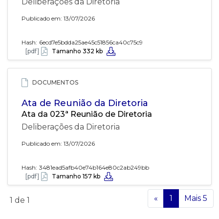
Deliberações da Diretoria
Publicado em: 13/07/2026
Hash:
6ecd7e5bdda25ae45c51856ca40c75c9
[pdf]
Tamanho 332 kb
DOCUMENTOS
Ata de Reunião da Diretoria
Ata da 023ª Reunião de Diretoria
Deliberações da Diretoria
Publicado em: 13/07/2026
Hash:
3481ead5afb40e74b164e80c2ab249bb
[pdf]
Tamanho 157 kb
«
1
Mais 5
1
de 1