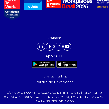
- governança
- nossos associados
- integridade, riscos e auditoria
- relatório de sustentabilidade
- carreiras
- Mercado Livre - ACL
Canais:
comunicação
- calendário
App CCEE
- comunicados
- eventos
- Relacionamento Personalizado
Termos de Uso
- notícias
Política de Privacidade
- Glossário da Energia
CÂMARA DE COMERCIALIZAÇÃO DE ENERGIA ELÉTRICA - CNPJ:
ajuda
03.034.433/0001-56 - Avenida Paulista, 2.064, 13º andar, Bela Vista, São
Paulo - SP CEP: 01310-200
- fale conosco