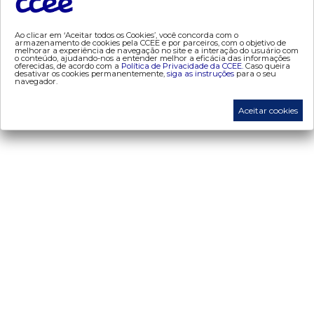
- mercado mensal
- mercado quinzenal
Ao clicar em ‘Aceitar todos os Cookies’, você concorda com o
armazenamento de cookies pela CCEE e por parceiros, com o objetivo de
- mve
melhorar a experiência de navegação no site e a interação do usuário com
o conteúdo, ajudando-nos a entender melhor a eficácia das informações
- pld
oferecidas, de acordo com a
Política de Privacidade da CCEE.
Caso queira
desativar os cookies permanentemente,
siga as instruções
para o seu
navegador.
- proinfa
- segurança de mercado
Aceitar cookies
- dados abertos CCEE
- estudos especiais
- Mercado Varejista
preços
- painel de preços
- conceitos de preços
mercado
- Alocação de Geração Própria - AGP
- adesão