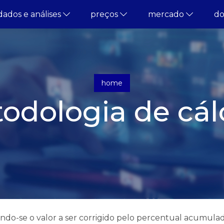
dados e análises
preços
mercado
d
home
odologia de cál
ando-se o valor a ser corrigido pelo percentual acumulad