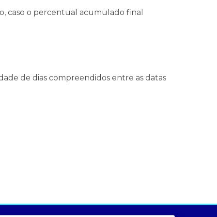
to, caso o percentual acumulado final
tidade de dias compreendidos entre as datas
ados e análises
preços