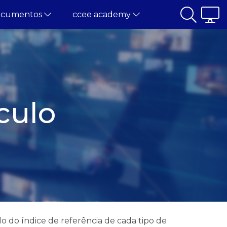
ocumentos
ccee academy
culo
o do índice de referência de cada tipo de