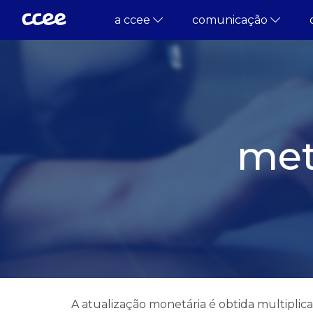
a ccee
comunicação
met
A atualização monetária é obtida multiplic