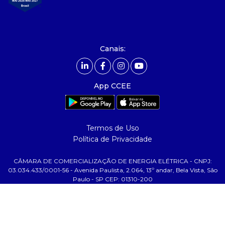
- integridade, riscos e auditoria
- relatório de sustentabilidade
- carreiras
- Mercado Livre - ACL
Canais:
comunicação
- calendário
App CCEE
- comunicados
- eventos
- Relacionamento Personalizado
Termos de Uso
- notícias
Política de Privacidade
- Glossário da Energia
CÂMARA DE COMERCIALIZAÇÃO DE ENERGIA ELÉTRICA - CNPJ:
ajuda
03.034.433/0001-56 - Avenida Paulista, 2.064, 13º andar, Bela Vista, São
Paulo - SP CEP: 01310-200
- fale conosco
- faq
- gestão de cookies