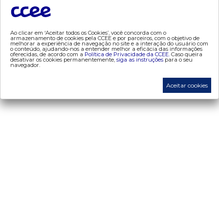
- mve
- pld
- proinfa
Ao clicar em ‘Aceitar todos os Cookies’, você concorda com o
armazenamento de cookies pela CCEE e por parceiros, com o objetivo de
- segurança de mercado
melhorar a experiência de navegação no site e a interação do usuário com
o conteúdo, ajudando-nos a entender melhor a eficácia das informações
- dados abertos CCEE
oferecidas, de acordo com a
Política de Privacidade da CCEE.
Caso queira
desativar os cookies permanentemente,
siga as instruções
para o seu
navegador.
- estudos especiais
- Mercado Varejista
Aceitar cookies
preços
- painel de preços
- conceitos de preços
mercado
- Alocação de Geração Própria - AGP
- adesão
- certificação de operadores de mercado
- Certificações de energia