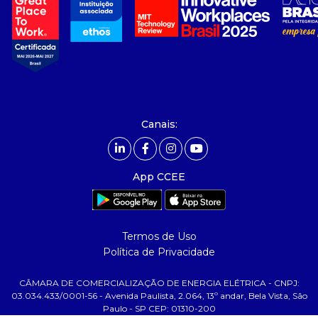
- Sobre Nós
- Governança
- Nossos Associados
- integridade, riscos e auditoria
- Relatório de Sustentabilidade 2025
- Carreiras
- Mercado Livre - ACL
Canais:
comunicação
- Calendário
App CCEE
- Comunicados
- Eventos
- Relacionamento Personalizado
Termos de Uso
- Notícias
Política de Privacidade
- Glossário da Energia
CÂMARA DE COMERCIALIZAÇÃO DE ENERGIA ELÉTRICA - CNPJ:
ajuda
03.034.433/0001-56 - Avenida Paulista, 2.064, 13º andar, Bela Vista, São
Paulo - SP CEP: 01310-200