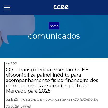
home
comunicados
AVISOS
CO – Transparência e Gestão: CCEE
disponibiliza painel inédito para
acompanhamento físico-financeiro dos
compromissos assumidos junto ao
Mercado para 2025
321/25
- PUBLICADO EM: 30/04/25 11:39 HS |
ATUALIZADO EM
30/04/25 11:44 HS