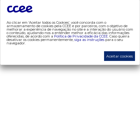
- MCSD
- Mercado Mensal
- Mercado Quinzenal
Ao clicar em ‘Aceitar todos os Cookies’, você concorda com o
armazenamento de cookies pela CCEE e por parceiros, com o objetivo de
- MVE
melhorar a experiência de navegação no site e a interação do usuário com
o conteúdo, ajudando-nos a entender melhor a eficácia das informações
- PLD
oferecidas, de acordo com a
Política de Privacidade da CCEE.
Caso queira
desativar os cookies permanentemente,
siga as instruções
para o seu
- PROINFA
navegador.
- Segurança de Mercado
Aceitar cookies
- dados abertos CCEE
- Estudos Especiais
- Mercado Varejista
preços
- Painel de Preços
- Conceitos de Preços
mercado
- Alocação de Geração Própria - AGP