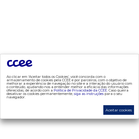
- mcsd
- mercado mensal
- mercado quinzenal
- mve
- pld
- proinfa
- segurança de mercado
- dados abertos CCEE
- estudos especiais
- Mercado Varejista
Ao clicar em ‘Aceitar todos os Cookies’, você concorda com o
armazenamento de cookies pela CCEE e por parceiros, com o objetivo de
melhorar a experiência de navegação no site e a interação do usuário com
o conteúdo, ajudando-nos a entender melhor a eficácia das informações
preços
oferecidas, de acordo com a
Política de Privacidade da CCEE.
Caso queira
desativar os cookies permanentemente,
siga as instruções
para o seu
navegador.
- painel de preços
- conceitos de preços
Aceitar cookies
mercado
- Alocação de Geração Própria - AGP