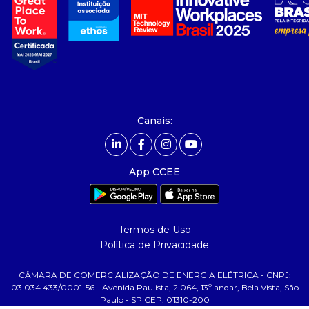
- sobre nós
- governança
- nossos associados
- integridade, riscos e auditoria
- relatório de sustentabilidade
- carreiras
- Mercado Livre - ACL
Canais:
comunicação
- calendário
App CCEE
- comunicados
- eventos
- Relacionamento Personalizado
Termos de Uso
- notícias
Política de Privacidade
- Glossário da Energia
CÂMARA DE COMERCIALIZAÇÃO DE ENERGIA ELÉTRICA - CNPJ:
ajuda
03.034.433/0001-56 - Avenida Paulista, 2.064, 13º andar, Bela Vista, São
Paulo - SP CEP: 01310-200