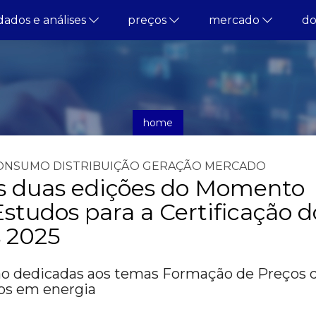
dados e análises
preços
mercado
d
home
notícias
ONSUMO
DISTRIBUIÇÃO
GERAÇÃO
MERCADO
s duas edições do Momento
Estudos para a Certificação d
 2025
rão dedicadas aos temas Formação de Preços 
cos em energia