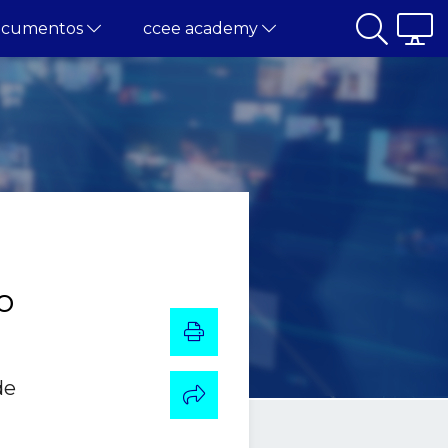
ocumentos
ccee academy
o
de