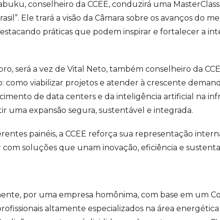
abuku, conselheiro da CCEE, conduzirá uma MasterClass
asil”. Ele trará a visão da Câmara sobre os avanços do m
stacando práticas que podem inspirar e fortalecer a in
o, será a vez de Vital Neto, também conselheiro da CCEE,
o: como viabilizar projetos e atender à crescente demand
imento de data centers e da inteligência artificial na in
tir uma expansão segura, sustentável e integrada.
rentes painéis, a CCEE reforça sua representação intern
com soluções que unam inovação, eficiência e sustentabi
mente, por uma empresa homônima, com base em um Com
ofissionais altamente especializados na área energética 