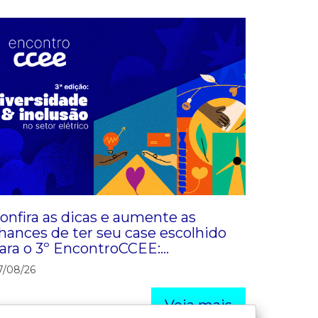
onfira as dicas e aumente as
hances de ter seu case escolhido
ara o 3º EncontroCCEE:
iversidade & Inclusão
7/08/26
Veja mais