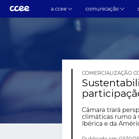
a ccee
comunicação
COMERCIALIZAÇÃO
C
Sustentabil
participaç
Câmara trará persp
climáticas rumo à
Ibérica e da Améri
Publicado em: 03/10/25 