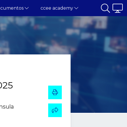
ocumentos
ccee academy
025
nsula