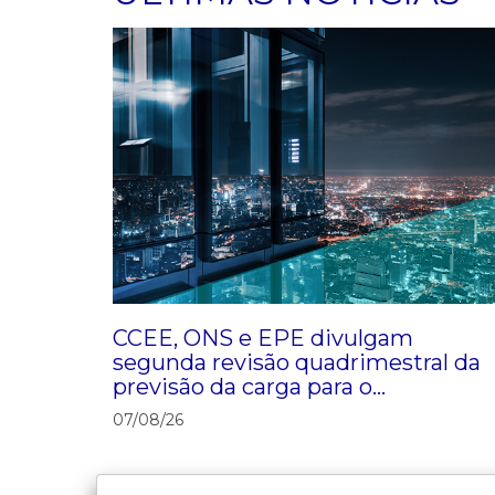
CCEE, ONS e EPE divulgam
segunda revisão quadrimestral da
previsão da carga para o
planejamento de 2026-2030
07/08/26