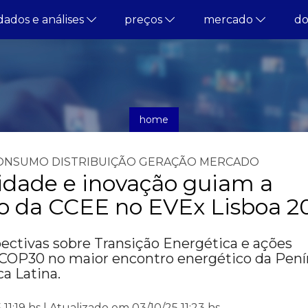
dados e análises
preços
mercado
d
home
notícias
ONSUMO
DISTRIBUIÇÃO
GERAÇÃO
MERCADO
idade e inovação guiam a
ão da CCEE no EVEx Lisboa 2
ectivas sobre Transição Energética e ações
 COP30 no maior encontro energético da Pení
ca Latina.
11:19 hs | Atualizado em 03/10/25 11:23 hs