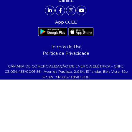
Canais:
comunicação
- calendário
App CCEE
- comunicados
- eventos
- Relacionamento Personalizado
Termos de Uso
- notícias
Política de Privacidade
- Glossário da Energia
CÂMARA DE COMERCIALIZAÇÃO DE ENERGIA ELÉTRICA - CNPJ:
ajuda
03.034.433/0001-56 - Avenida Paulista, 2.064, 13º andar, Bela Vista, São
Paulo - SP CEP: 01310-200
- fale conosco
- faq
- gestão de cookies
- banco custodiante
- termos de uso
- política de privacidade