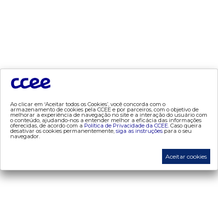
- dados abertos CCEE
- estudos especiais
- Mercado Varejista
preços
- painel de preços
- conceitos de preços
Ao clicar em ‘Aceitar todos os Cookies’, você concorda com o
mercado
armazenamento de cookies pela CCEE e por parceiros, com o objetivo de
melhorar a experiência de navegação no site e a interação do usuário com
o conteúdo, ajudando-nos a entender melhor a eficácia das informações
- Alocação de Geração Própria - AGP
oferecidas, de acordo com a
Política de Privacidade da CCEE.
Caso queira
desativar os cookies permanentemente,
siga as instruções
para o seu
navegador.
- adesão
- certificação de operadores de mercado
Aceitar cookies
- Certificações de energia
- contabilização
- contas setoriais
- contratos
- energia de reserva