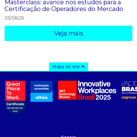
Masterclass: avance nos estudos para a
Certificação de Operadores do Mercado
03/08/26
Veja mais
Mapa do site
a ccee
- sobre nós
- governança
- nossos associados
- integridade, riscos e auditoria
- relatório de sustentabilidade
- carreiras
- Mercado Livre - ACL