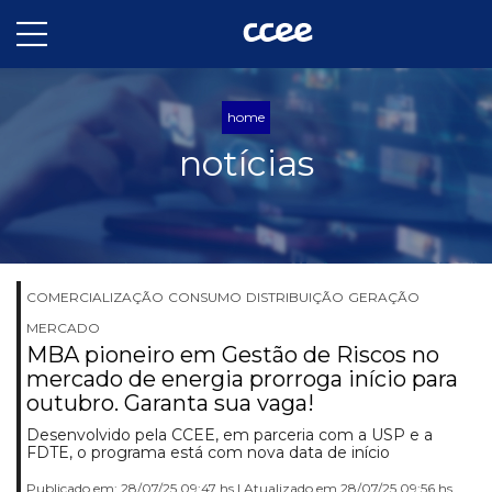
home
notícias
COMERCIALIZAÇÃO
CONSUMO
DISTRIBUIÇÃO
GERAÇÃO
MERCADO
MBA pioneiro em Gestão de Riscos no
mercado de energia prorroga início para
outubro. Garanta sua vaga!
Desenvolvido pela CCEE, em parceria com a USP e a
FDTE, o programa está com nova data de início
Publicado em: 28/07/25 09:47 hs | Atualizado em 28/07/25 09:56 hs