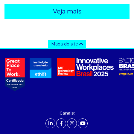
Veja mais
Mapa do site
a ccee
- sobre nós
- governança
- nossos associados
- integridade, riscos e auditoria
- relatório de sustentabilidade
- carreiras
- Mercado Livre - ACL
Canais:
comunicação
- calendário