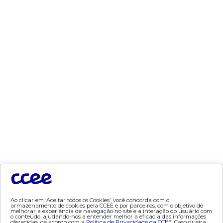
dados e análises
- bandeira tarifária
- consumo
- contas setoriais
- contratos
- geração
- leilão
- mcsd
- mercado mensal
- mercado quinzenal
- mve
- pld
- proinfa
- segurança de mercado
- dados abertos CCEE
Ao clicar em ‘Aceitar todos os Cookies’, você concorda com o
armazenamento de cookies pela CCEE e por parceiros, com o objetivo de
- estudos especiais
melhorar a experiência de navegação no site e a interação do usuário com
o conteúdo, ajudando-nos a entender melhor a eficácia das informações
- Mercado Varejista
oferecidas, de acordo com a
Política de Privacidade da CCEE.
Caso queira