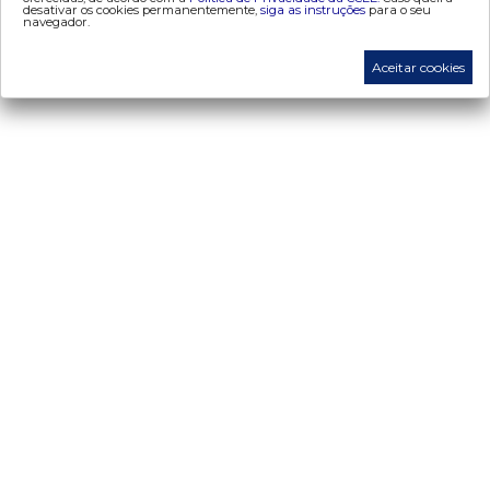
desativar os cookies permanentemente,
siga as instruções
para o seu
navegador.
preços
Aceitar cookies
- painel de preços
- conceitos de preços
mercado
- Alocação de Geração Própria - AGP
- adesão
- certificação de operadores de mercado
- Certificações de energia
- contabilização
- contas setoriais
- contratos
- energia de reserva
- desligamentos
- Exportação de Energia
- leilões