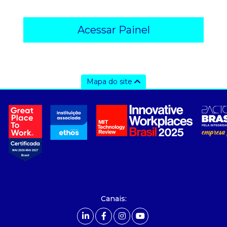
Acessar Painel
Mapa do site
a ccee
- sobre nós
- governança
- nossos associados
- integridade, riscos e auditoria
- relatório de sustentabilidade
- carreiras
- Mercado Livre - ACL
Canais:
comunicação