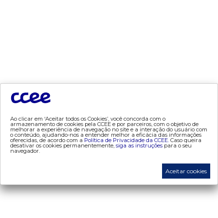
dados e análises
- bandeira tarifária
- consumo
- contas setoriais
- contratos
- geração
- leilão
- mcsd
Ao clicar em ‘Aceitar todos os Cookies’, você concorda com o
- mercado mensal
armazenamento de cookies pela CCEE e por parceiros, com o objetivo de
melhorar a experiência de navegação no site e a interação do usuário com
- mercado quinzenal
o conteúdo, ajudando-nos a entender melhor a eficácia das informações
oferecidas, de acordo com a
Política de Privacidade da CCEE.
Caso queira
desativar os cookies permanentemente,
siga as instruções
para o seu
- mve
navegador.
- pld
Aceitar cookies
- proinfa
- segurança de mercado
- dados abertos CCEE
- estudos especiais