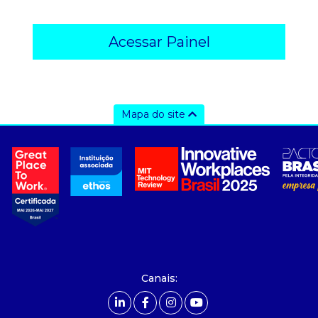
Acessar Painel
Mapa do site
a ccee
- sobre nós
- governança
- nossos associados
- integridade, riscos e auditoria
- relatório de sustentabilidade
- carreiras
- Mercado Livre - ACL
Canais:
comunicação