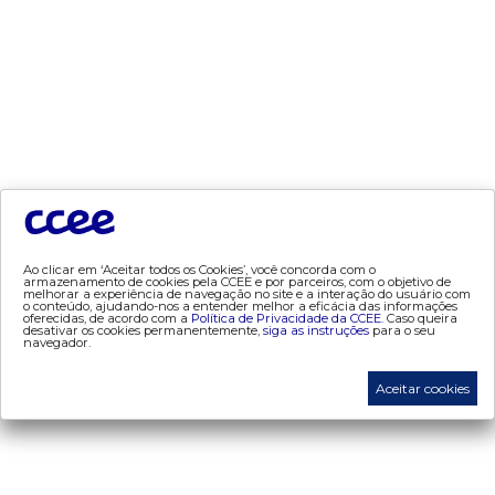
dados e análises
- bandeira tarifária
- consumo
- contas setoriais
- contratos
- geração
- leilão
- mcsd
Ao clicar em ‘Aceitar todos os Cookies’, você concorda com o
- mercado mensal
armazenamento de cookies pela CCEE e por parceiros, com o objetivo de
melhorar a experiência de navegação no site e a interação do usuário com
- mercado quinzenal
o conteúdo, ajudando-nos a entender melhor a eficácia das informações
oferecidas, de acordo com a
Política de Privacidade da CCEE.
Caso queira
desativar os cookies permanentemente,
siga as instruções
para o seu
- mve
navegador.
- pld
Aceitar cookies
- proinfa
- segurança de mercado
- dados abertos CCEE
- estudos especiais