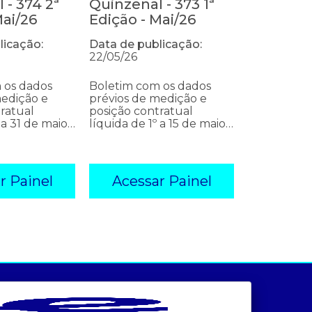
 - 374 2ª
Quinzenal - 373 1ª
Mai/26
Edição - Mai/26
licação:
Data de publicação:
22/05/26
 os dados
Boletim com os dados
medição e
prévios de medição e
ratual
posição contratual
 a 31 de maio
líquida de 1º a 15 de maio
de 2026
r Painel
Acessar Painel
ados e análises
preços
Canais:
bandeira tarifária
- painel de preços