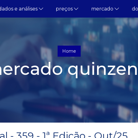
dados e análises
preços
mercado
d
Home
ercado quinzen
 - 359 - 1ª Edição - Out/25