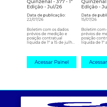
Quinzenal - 377 - 1ª
Quinzenal -
Edição - Jul/26
Edição - J
Data de publicação:
Data de publ
22/07/26
15/07/26
Boletim com os dados
Boletim com 
prévios de medição e
prévios de m
posição contratual
posição contr
líquida de 1º a 15 de julho
líquida de 1º 
de 2026
junho de 202
Acessar Painel
Acessar
a ccee
comunicação
- sobre nós
- calendário