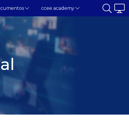
ocumentos
ccee academy
al