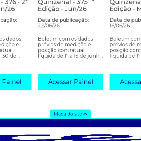
 376 - 2ª
Quinzenal - 375 1ª
Quinzenal
un/26
Edição - Jun/26
Edição - 
icação:
Data de publicação:
Data de pub
22/06/26
16/06/26
os dados
Boletim com os dados
Boletim com
edição e
prévios de medição e
prévios de 
atual
posição contratual
posição cont
a 30 de
líquida de 1º a 15 de junho
líquida de 1º
6
de 2026
de 2026
 Painel
Acessar Painel
Acessa
Mapa do site
ajuda
tecnologia
d
- fale conosco
- appccee
- 