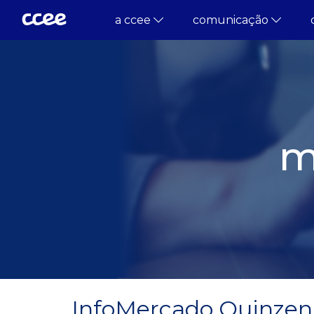
a ccee
comunicação
m
InfoMercado Quinzenal