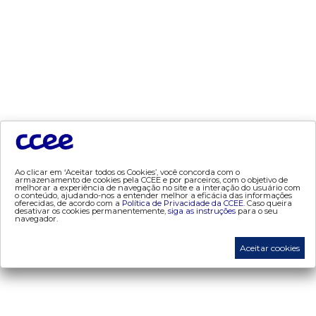
dados e análises
- bandeira tarifária
- consumo
- contas setoriais
- contratos
- geração
- leilão
- mcsd
Ao clicar em ‘Aceitar todos os Cookies’, você concorda com o
- mercado mensal
armazenamento de cookies pela CCEE e por parceiros, com o objetivo de
melhorar a experiência de navegação no site e a interação do usuário com
- mercado quinzenal
o conteúdo, ajudando-nos a entender melhor a eficácia das informações
oferecidas, de acordo com a
Política de Privacidade da CCEE.
Caso queira
desativar os cookies permanentemente,
siga as instruções
para o seu
- mve
navegador.
- pld
Aceitar cookies
- proinfa
- segurança de mercado
- dados abertos CCEE
- estudos especiais