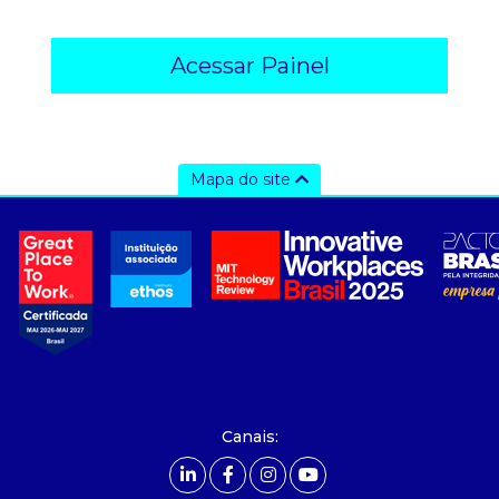
Acessar Painel
Mapa do site
a ccee
- sobre nós
- governança
- nossos associados
- integridade, riscos e auditoria
- relatório de sustentabilidade
- carreiras
- Mercado Livre - ACL
Canais:
comunicação