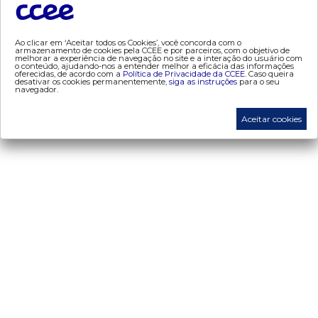
- geração
- leilão
Ao clicar em ‘Aceitar todos os Cookies’, você concorda com o
- mcsd
armazenamento de cookies pela CCEE e por parceiros, com o objetivo de
melhorar a experiência de navegação no site e a interação do usuário com
o conteúdo, ajudando-nos a entender melhor a eficácia das informações
- mercado mensal
oferecidas, de acordo com a
Política de Privacidade da CCEE.
Caso queira
desativar os cookies permanentemente,
siga as instruções
para o seu
- mercado quinzenal
navegador.
- mve
Aceitar cookies
- pld
- proinfa
- segurança de mercado
- dados abertos CCEE
- estudos especiais
- Mercado Varejista
preços
- painel de preços
- conceitos de preços