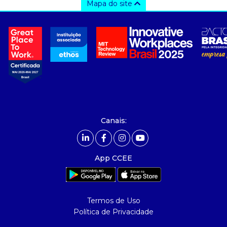
Mapa do site
a ccee
- sobre nós
- governança
- nossos associados
- integridade, riscos e auditoria
- relatório de sustentabilidade
- carreiras
- Mercado Livre - ACL
Canais:
comunicação
- calendário
App CCEE
- comunicados
- eventos
- Relacionamento Personalizado
Termos de Uso
- notícias
Política de Privacidade
- Glossário da Energia