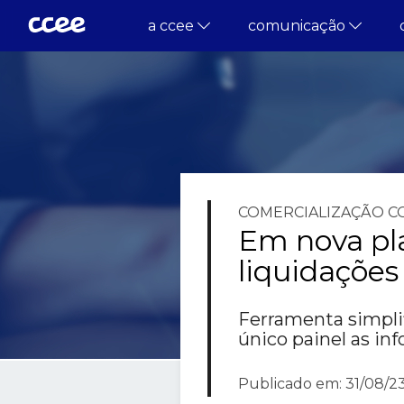
a ccee
comunicação
COMERCIALIZAÇÃO
C
Em nova pl
liquidações
Ferramenta simpli
único painel as in
Publicado em: 31/08/23