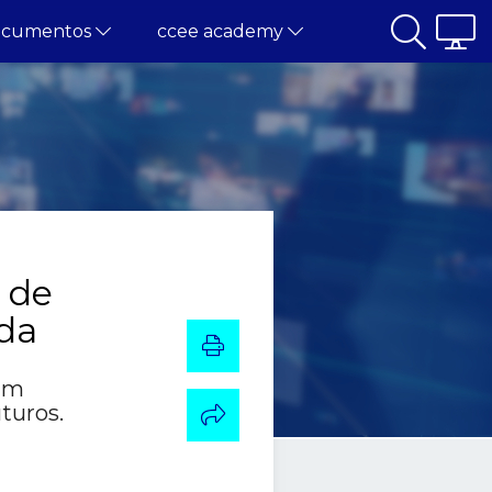
ocumentos
ccee academy
 de
ada
 um
turos.