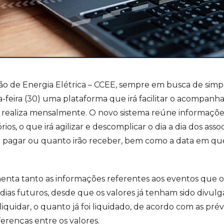
o de Energia Elétrica – CCEE, sempre em busca de simpli
a-feira (30) uma plataforma que irá facilitar o acompan
e realiza mensalmente. O novo sistema reúne informaçõe
rios, o que irá agilizar e descomplicar o dia a dia dos a
m pagar ou quanto irão receber, bem como a data em qu
menta tanto as informações referentes aos eventos que
 dias futuros, desde que os valores já tenham sido divu
iquidar, o quanto já foi liquidado, de acordo com as pré
ferenças entre os valores.