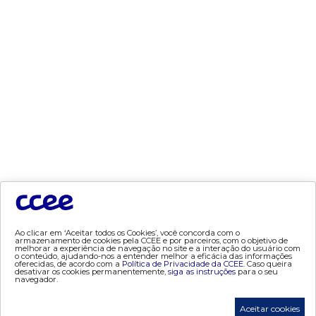
- Mercado Varejista
preços
- painel de preços
- conceitos de preços
mercado
- Alocação de Geração Própria - AGP
- adesão
- certificação de operadores de mercado
- Certificações de energia
- contabilização
Ao clicar em ‘Aceitar todos os Cookies’, você concorda com o
- contas setoriais
armazenamento de cookies pela CCEE e por parceiros, com o objetivo de
melhorar a experiência de navegação no site e a interação do usuário com
o conteúdo, ajudando-nos a entender melhor a eficácia das informações
- contratos
oferecidas, de acordo com a
Política de Privacidade da CCEE.
Caso queira
desativar os cookies permanentemente,
siga as instruções
para o seu
- energia de reserva
navegador.
- desligamentos
Aceitar cookies
- Exportação de Energia