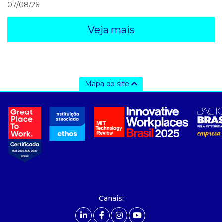
07/08/26
Veja mais
Mapa do site
a ccee
- sobre nós
- governança
- nossos associados
- integridade, riscos e auditoria
- relatório de sustentabilidade
- carreiras
- Mercado Livre - ACL
Canais:
comunicação