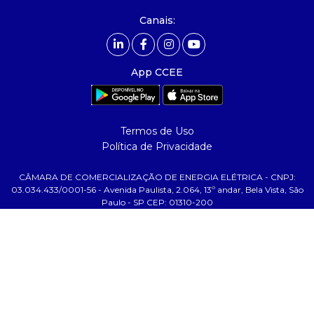
- Mercado Livre - ACL
Canais:
comunicação
- calendário
App CCEE
- comunicados
- eventos
- Relacionamento Personalizado
Termos de Uso
- notícias
Política de Privacidade
- Glossário da Energia
CÂMARA DE COMERCIALIZAÇÃO DE ENERGIA ELÉTRICA - CNPJ:
ajuda
03.034.433/0001-56 - Avenida Paulista, 2.064, 13º andar, Bela Vista, São
Paulo - SP CEP: 01310-200
- fale conosco
- faq
- gestão de cookies
- banco custodiante
- termos de uso
- política de privacidade