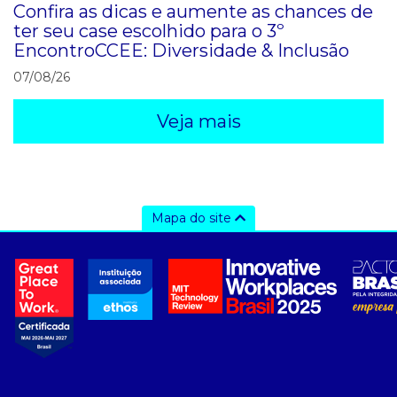
Confira as dicas e aumente as chances de
ter seu case escolhido para o 3º
EncontroCCEE: Diversidade & Inclusão
07/08/26
Veja mais
Mapa do site
a ccee
- sobre nós
- governança
- nossos associados
- integridade, riscos e auditoria
- relatório de sustentabilidade
- carreiras