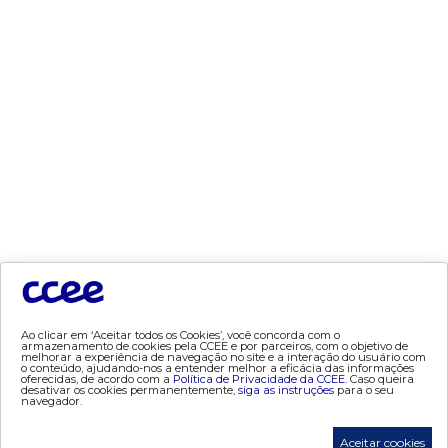
- segurança de mercado
- dados abertos CCEE
- estudos especiais
- Mercado Varejista
preços
- painel de preços
- conceitos de preços
mercado
- Alocação de Geração Própria - AGP
- adesão
Ao clicar em ‘Aceitar todos os Cookies’, você concorda com o
- certificação de operadores de mercado
armazenamento de cookies pela CCEE e por parceiros, com o objetivo de
melhorar a experiência de navegação no site e a interação do usuário com
- Certificações de energia
o conteúdo, ajudando-nos a entender melhor a eficácia das informações
oferecidas, de acordo com a
Política de Privacidade da CCEE.
Caso queira
- contabilização
desativar os cookies permanentemente,
siga as instruções
para o seu
navegador.
- contas setoriais
- contratos
Aceitar cookies