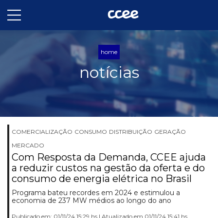
home
notícias
COMERCIALIZAÇÃO
CONSUMO
DISTRIBUIÇÃO
GERAÇÃO
MERCADO
Com Resposta da Demanda, CCEE ajuda
a reduzir custos na gestão da oferta e do
consumo de energia elétrica no Brasil
Programa bateu recordes em 2024 e estimulou a
economia de 237 MW médios ao longo do ano
Publicado em: 01/11/24 15:29 hs | Atualizado em 01/11/24 15:41 hs