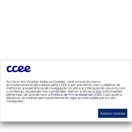
- política de privacidade
tecnologia
- appccee
dados e análises
- bandeira tarifária
- consumo
- contas setoriais
- contratos
- geração
Ao clicar em ‘Aceitar todos os Cookies’, você concorda com o
armazenamento de cookies pela CCEE e por parceiros, com o objetivo de
- leilão
melhorar a experiência de navegação no site e a interação do usuário com
o conteúdo, ajudando-nos a entender melhor a eficácia das informações
oferecidas, de acordo com a
Política de Privacidade da CCEE.
Caso queira
- mcsd
desativar os cookies permanentemente,
siga as instruções
para o seu
navegador.
- mercado mensal
- mercado quinzenal
Aceitar cookies
- mve
- pld