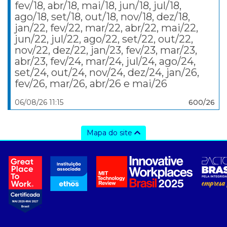
fev/18, abr/18, mai/18, jun/18, jul/18,
ago/18, set/18, out/18, nov/18, dez/18,
jan/22, fev/22, mar/22, abr/22, mai/22,
jun/22, jul/22, ago/22, set/22, out/22,
nov/22, dez/22, jan/23, fev/23, mar/23,
abr/23, fev/24, mar/24, jul/24, ago/24,
set/24, out/24, nov/24, dez/24, jan/26,
fev/26, mar/26, abr/26 e mai/26
06/08/26 11:15
600/26
Mapa do site
a ccee
- sobre nós
- governança
- nossos associados
- integridade, riscos e auditoria
- relatório de sustentabilidade