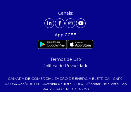
- carreiras
- Mercado Livre - ACL
Canais:
comunicação
- calendário
App CCEE
- comunicados
- eventos
- Relacionamento Personalizado
Termos de Uso
- notícias
Política de Privacidade
- Glossário da Energia
CÂMARA DE COMERCIALIZAÇÃO DE ENERGIA ELÉTRICA - CNPJ:
ajuda
03.034.433/0001-56 - Avenida Paulista, 2.064, 13º andar, Bela Vista, São
Paulo - SP CEP: 01310-200
- fale conosco
- faq
- gestão de cookies
- banco custodiante
- termos de uso