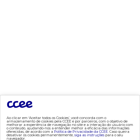
- proinfa
- medição
- mve
- penalidades
- procedimentos de comercialização
- regras de comercialização
- resposta da demanda
- Segurança de Mercado
ccee academy
- Conheça a CCEE Academy
- Portal do aluno
- Parcerias Acadêmicas
- Treinamentos incompany
Ao clicar em ‘Aceitar todos os Cookies’, você concorda com o
armazenamento de cookies pela CCEE e por parceiros, com o objetivo de
- Extensão em Arbitragem
melhorar a experiência de navegação no site e a interação do usuário com
o conteúdo, ajudando-nos a entender melhor a eficácia das informações
- Cursos especializados
oferecidas, de acordo com a
Política de Privacidade da CCEE.
Caso queira
desativar os cookies permanentemente,
siga as instruções
para o seu
navegador.
- internacionalização