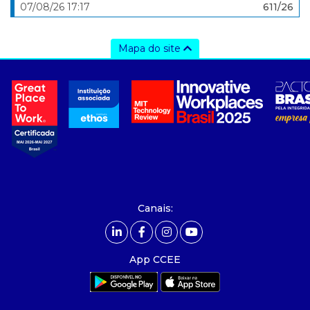
07/08/26 17:17
611/26
Mapa do site
a ccee
- sobre nós
- governança
- nossos associados
- integridade, riscos e auditoria
- relatório de sustentabilidade
- carreiras
- Mercado Livre - ACL
Canais:
comunicação
- calendário
App CCEE
- comunicados
- eventos
- Relacionamento Personalizado