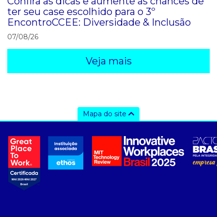
Confira as dicas e aumente as chances de
ter seu case escolhido para o 3º
EncontroCCEE: Diversidade & Inclusão
07/08/26
Veja mais
Mapa do site
a ccee
- sobre nós
- governança
- nossos associados
- integridade, riscos e auditoria
- relatório de sustentabilidade
- carreiras