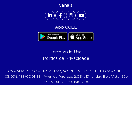
- Mercado Livre - ACL
Canais:
comunicação
- calendário
App CCEE
- comunicados
- eventos
- Relacionamento Personalizado
Termos de Uso
- notícias
Política de Privacidade
- Glossário da Energia
CÂMARA DE COMERCIALIZAÇÃO DE ENERGIA ELÉTRICA - CNPJ:
ajuda
03.034.433/0001-56 - Avenida Paulista, 2.064, 13º andar, Bela Vista, São
Paulo - SP CEP: 01310-200
- fale conosco
- faq
- gestão de cookies
- banco custodiante
- termos de uso
- política de privacidade