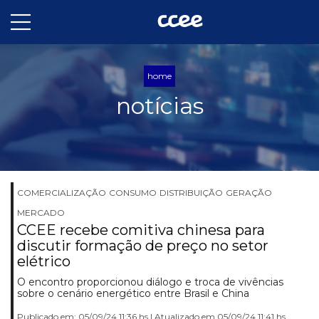
home
notícias
COMERCIALIZAÇÃO
CONSUMO
DISTRIBUIÇÃO
GERAÇÃO
MERCADO
CCEE recebe comitiva chinesa para
discutir formação de preço no setor
elétrico
O encontro proporcionou diálogo e troca de vivências
sobre o cenário energético entre Brasil e China
Publicado em: 05/09/24 11:36 hs | Atualizado em 05/09/24 11:41 hs