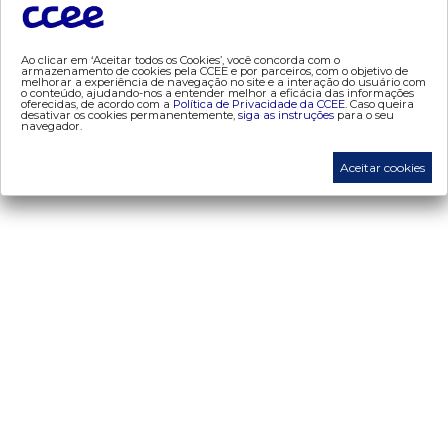
- segurança de mercado
- dados abertos CCEE
- estudos especiais
Ao clicar em ‘Aceitar todos os Cookies’, você concorda com o
armazenamento de cookies pela CCEE e por parceiros, com o objetivo de
melhorar a experiência de navegação no site e a interação do usuário com
- Mercado Varejista
o conteúdo, ajudando-nos a entender melhor a eficácia das informações
oferecidas, de acordo com a
Política de Privacidade da CCEE.
Caso queira
desativar os cookies permanentemente,
siga as instruções
para o seu
navegador.
preços
- painel de preços
Aceitar cookies
- conceitos de preços
mercado
- Alocação de Geração Própria - AGP
- adesão
- certificação de operadores de mercado
- Certificações de energia
- contabilização
- contas setoriais
- contratos