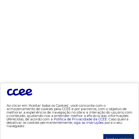
- bandeira tarifária
- consumo
- contas setoriais
- contratos
- geração
- leilão
- mcsd
- mercado mensal
- mercado quinzenal
- mve
- pld
- proinfa
- segurança de mercado
- dados abertos CCEE
Ao clicar em ‘Aceitar todos os Cookies’, você concorda com o
armazenamento de cookies pela CCEE e por parceiros, com o objetivo de
melhorar a experiência de navegação no site e a interação do usuário com
- estudos especiais
o conteúdo, ajudando-nos a entender melhor a eficácia das informações
oferecidas, de acordo com a
Política de Privacidade da CCEE.
Caso queira
- Mercado Varejista
desativar os cookies permanentemente,
siga as instruções
para o seu
navegador.
preços
Aceitar cookies