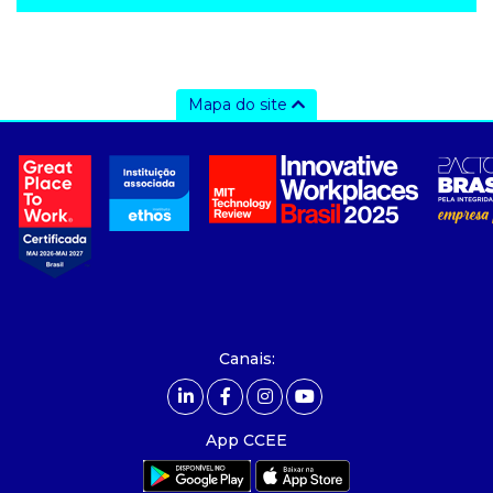
Mapa do site
a ccee
- sobre nós
- governança
- nossos associados
- integridade, riscos e auditoria
- relatório de sustentabilidade
- carreiras
- Mercado Livre - ACL
Canais:
comunicação
- calendário
App CCEE
- comunicados
- eventos