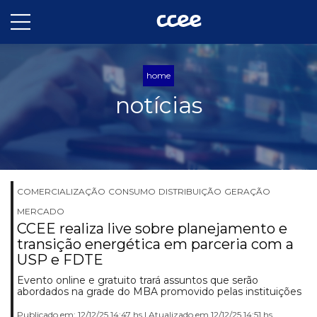
home
notícias
COMERCIALIZAÇÃO
CONSUMO
DISTRIBUIÇÃO
GERAÇÃO
MERCADO
CCEE realiza live sobre planejamento e
transição energética em parceria com a
USP e FDTE
Evento online e gratuito trará assuntos que serão
abordados na grade do MBA promovido pelas instituições
Publicado em: 12/12/25 14:47 hs | Atualizado em 12/12/25 14:51 hs