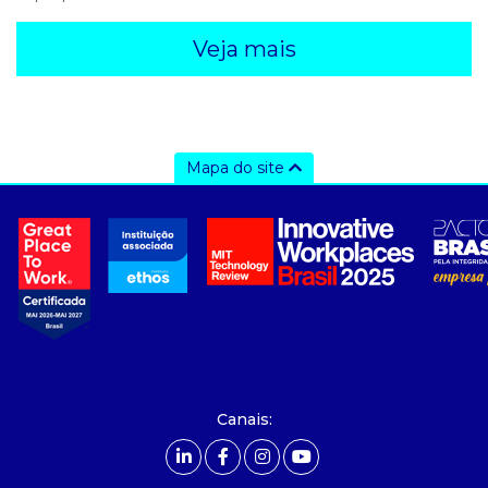
Veja mais
Mapa do site
a ccee
- sobre nós
- governança
- nossos associados
- integridade, riscos e auditoria
- relatório de sustentabilidade
- carreiras
- Mercado Livre - ACL
Canais:
comunicação