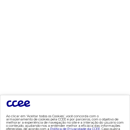
- Mercado Varejista
preços
- painel de preços
- conceitos de preços
mercado
- Alocação de Geração Própria - AGP
- adesão
- certificação de operadores de mercado
- Certificações de energia
- contabilização
- contas setoriais
- contratos
- energia de reserva
Ao clicar em ‘Aceitar todos os Cookies’, você concorda com o
- desligamentos
armazenamento de cookies pela CCEE e por parceiros, com o objetivo de
melhorar a experiência de navegação no site e a interação do usuário com
- Exportação de Energia
o conteúdo, ajudando-nos a entender melhor a eficácia das informações
oferecidas, de acordo com a
Política de Privacidade da CCEE.
Caso queira