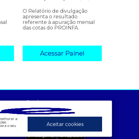
O Relatório de divulgação
apresenta o resultado
sal
referente à apuração mensal
das cotas do PROINFA.
Acessar Painel
ados e análises
preços
Canais:
bandeira tarifária
- painel de preços
 consumo
- conceitos de preços
 melhorar a
contas setoriais
ções
Aceitar cookies
App CCEE
ara o seu
contratos
 geração