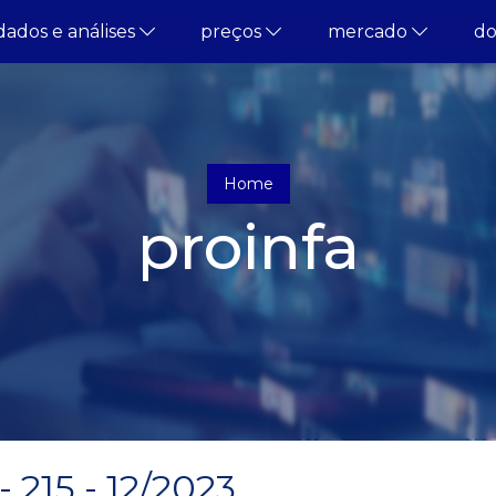
dados e análises
preços
mercado
d
Home
proinfa
215 - 12/2023