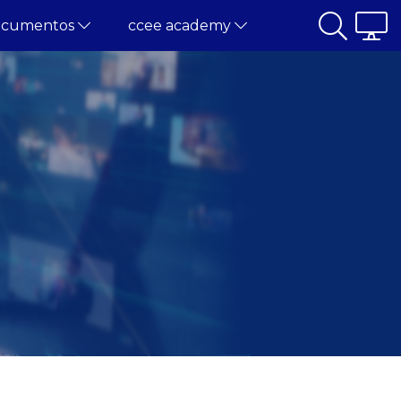
ocumentos
ccee academy