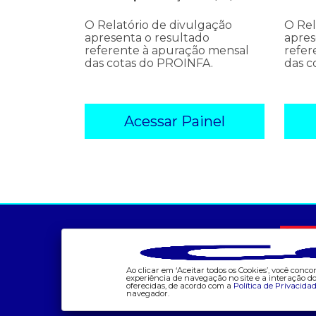
O Relatório de divulgação
O Rel
apresenta o resultado
apres
referente à apuração mensal
refer
das cotas do PROINFA.
das c
Acessar Painel
a ccee
comunicação
- sobre nós
- calendário
- governança
- comunicados
Ao clicar em ‘Aceitar todos os Cookies’, você con
- nossos associados
- eventos
experiência de navegação no site e a interação 
oferecidas, de acordo com a
Política de Privacida
- integridade, riscos e
- Relacionamento
navegador.
auditoria
Personalizado