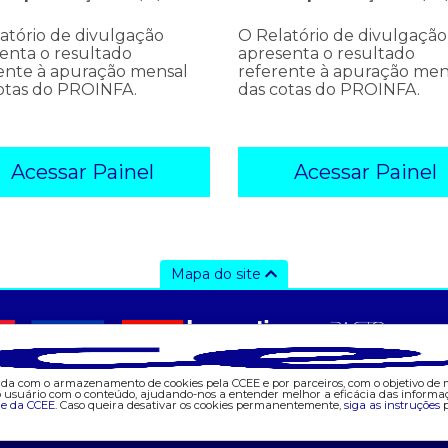
atório de divulgação
O Relatório de divulgação
enta o resultado
apresenta o resultado
ente à apuração mensal
referente à apuração men
otas do PROINFA.
das cotas do PROINFA.
Acessar Painel
Acessar Painel
Mapa do site
ajuda
tecnologia
d
- fale conosco
- appccee
- 
- faq
-
corda com o armazenamento de cookies pela CCEE e por parceiros, com o objetivo de
- gestão de cookies
- 
do usuário com o conteúdo, ajudando-nos a entender melhor a eficácia das informa
de da CCEE.
Caso queira desativar os cookies permanentemente,
siga as instruções
p
- banco custodiante
- 
- termos de uso
-