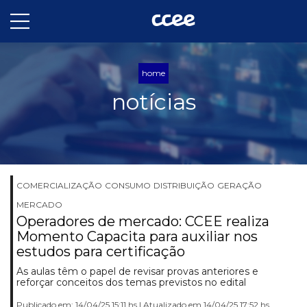
home
notícias
COMERCIALIZAÇÃO
CONSUMO
DISTRIBUIÇÃO
GERAÇÃO
MERCADO
Operadores de mercado: CCEE realiza
Momento Capacita para auxiliar nos
estudos para certificação
As aulas têm o papel de revisar provas anteriores e
reforçar conceitos dos temas previstos no edital
Publicado em: 14/04/25 15:11 hs | Atualizado em 14/04/25 17:52 hs