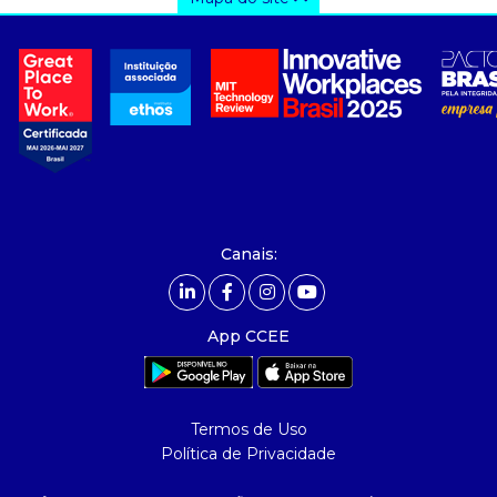
a ccee
- sobre nós
- governança
- nossos associados
- integridade, riscos e auditoria
- relatório de sustentabilidade
- carreiras
- Mercado Livre - ACL
Canais:
comunicação
- calendário
App CCEE
- comunicados
- eventos
- Relacionamento Personalizado
Termos de Uso
- notícias
Política de Privacidade
- Glossário da Energia