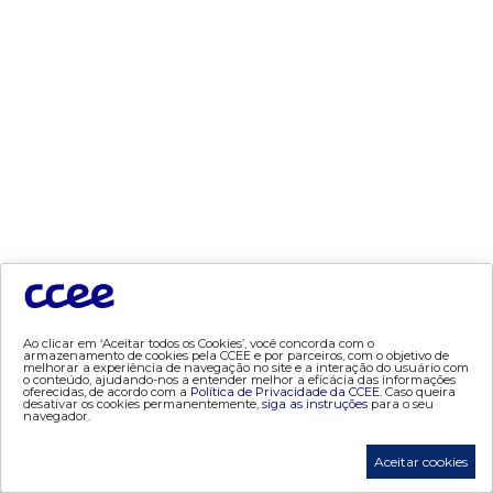
- geração
- leilão
- mcsd
- mercado mensal
- mercado quinzenal
- mve
- pld
- proinfa
- segurança de mercado
- dados abertos CCEE
- estudos especiais
- Mercado Varejista
Ao clicar em ‘Aceitar todos os Cookies’, você concorda com o
armazenamento de cookies pela CCEE e por parceiros, com o objetivo de
melhorar a experiência de navegação no site e a interação do usuário com
preços
o conteúdo, ajudando-nos a entender melhor a eficácia das informações
oferecidas, de acordo com a
Política de Privacidade da CCEE.
Caso queira
desativar os cookies permanentemente,
siga as instruções
para o seu
- painel de preços
navegador.
- conceitos de preços
Aceitar cookies