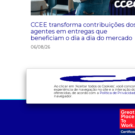
CCEE transforma contribuições do
agentes em entregas que
beneficiam o dia a dia do mercado
06/08/26
Ao clicar em ‘Aceitar todos os Cookies’, você con
experiência de navegação no site e a interação 
oferecidas, de acordo com a
Política de Privacida
navegador.
a ccee
comunicação
- sobre nós
- calendário
- governança
- comunicados
- nossos associados
- eventos