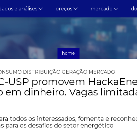
dados e análises
preços
mercado
d
home
notícias
ONSUMO
DISTRIBUIÇÃO
GERAÇÃO
MERCADO
IC-USP promovem HackaEne
em dinheiro. Vagas limitad
ara todos os interessados, fomenta e reconhe
s para os desafios do setor energético