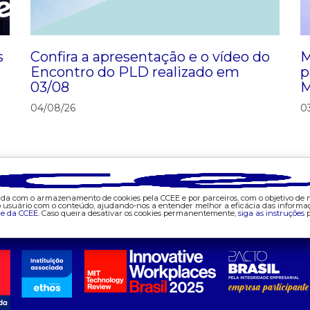
s
Confira a apresentação e o vídeo do
M
Encontro do PLD realizado em
p
03/08
M
04/08/26
0
corda com o armazenamento de cookies pela CCEE e por parceiros, com o objetivo de
do usuário com o conteúdo, ajudando-nos a entender melhor a eficácia das informa
de da CCEE.
Caso queira desativar os cookies permanentemente,
siga as instruções
p
Mapa do site
ajuda
tecnologia
d
- fale conosco
- appccee
- 
- faq
-
- gestão de cookies
- 