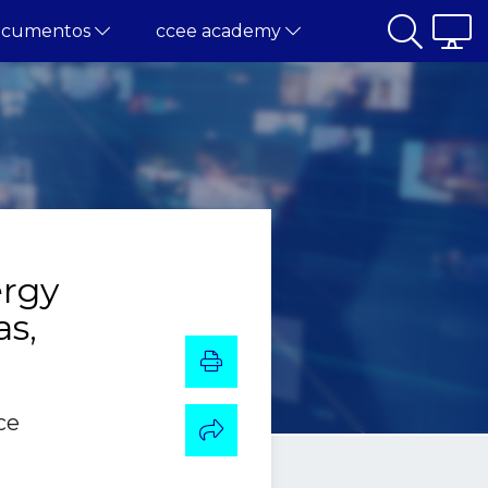
ocumentos
ccee academy
rgy
as,
ce