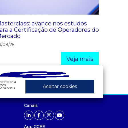
asterclass: avance nos estudos
ara a Certificação de Operadores do
ercado
3/08/26
Veja mais
 melhorar a
ções
Aceitar cookies
ara o seu
ados e análises
preços
Canais:
bandeira tarifária
- painel de preços
 consumo
- conceitos de preços
contas setoriais
App CCEE