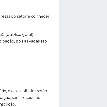
resas do setor e conhecer
50 (público geral)
cipação, pois as vagas são
io, e os escolhidos serão
pação, será necessário
nscrição.