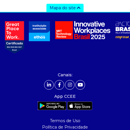
Mapa do site
a ccee
- sobre nós
- governança
- nossos associados
- integridade, riscos e auditoria
- relatório de sustentabilidade
- carreiras
- Mercado Livre - ACL
Canais:
comunicação
- calendário
App CCEE
- comunicados
- eventos
- Relacionamento Personalizado
Termos de Uso
- notícias
Política de Privacidade