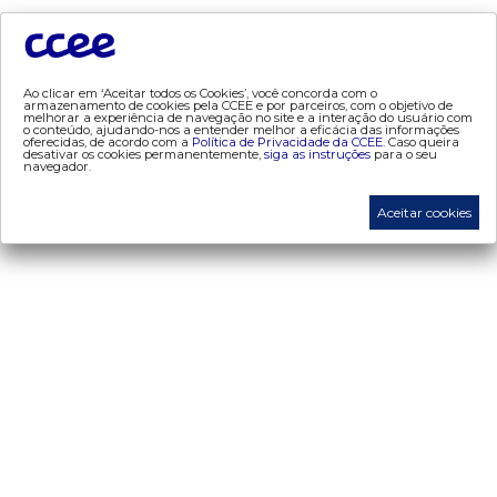
- contratos
- geração
- leilão
Ao clicar em ‘Aceitar todos os Cookies’, você concorda com o
- mcsd
armazenamento de cookies pela CCEE e por parceiros, com o objetivo de
melhorar a experiência de navegação no site e a interação do usuário com
- mercado mensal
o conteúdo, ajudando-nos a entender melhor a eficácia das informações
oferecidas, de acordo com a
Política de Privacidade da CCEE.
Caso queira
desativar os cookies permanentemente,
siga as instruções
para o seu
- mercado quinzenal
navegador.
- mve
Aceitar cookies
- pld
- proinfa
- segurança de mercado
- dados abertos CCEE
- estudos especiais
- Mercado Varejista
preços
- painel de preços
- conceitos de preços