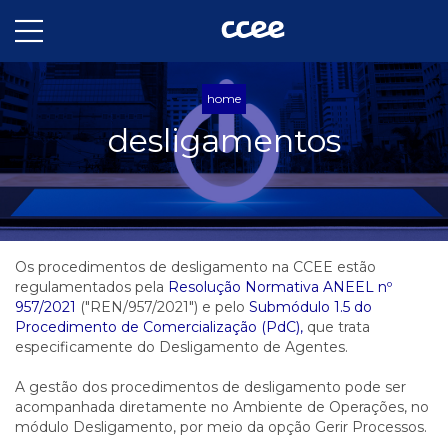
home
desligamentos
Os procedimentos de desligamento na CCEE estão
regulamentados pela
Resolução Normativa ANEEL nº
957/2021
("REN/957/2021") e pelo
Submódulo 1.5 do
Procedimento de Comercialização (PdC),
que trata
especificamente do Desligamento de Agentes.
A gestão dos procedimentos de desligamento pode ser
acompanhada diretamente no Ambiente de Operações, no
módulo Desligamento, por meio da opção Gerir Processos.