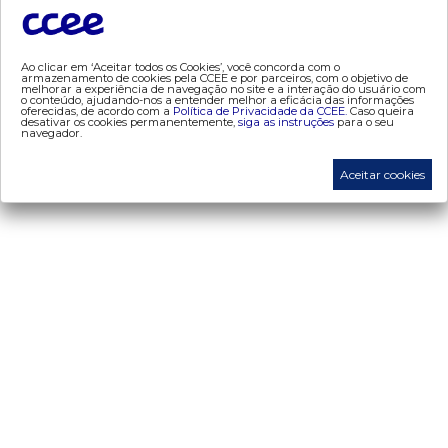
- MVE
- PLD
- PROINFA
Ao clicar em ‘Aceitar todos os Cookies’, você concorda com o
armazenamento de cookies pela CCEE e por parceiros, com o objetivo de
- Segurança de Mercado
melhorar a experiência de navegação no site e a interação do usuário com
o conteúdo, ajudando-nos a entender melhor a eficácia das informações
- dados abertos CCEE
oferecidas, de acordo com a
Política de Privacidade da CCEE.
Caso queira
desativar os cookies permanentemente,
siga as instruções
para o seu
navegador.
- Estudos Especiais
- Mercado Varejista
Aceitar cookies
preços
- Painel de Preços
- Conceitos de Preços
mercado
- Alocação de Geração Própria - AGP
- Adesão
- Certificação de Operadores do Mercado
- Certificações de energia