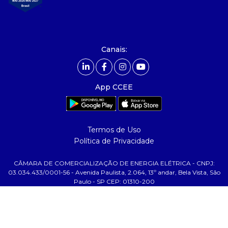
- integridade, riscos e auditoria
- Relatório de Sustentabilidade 2025
- Carreiras
- Mercado Livre - ACL
Canais:
comunicação
- Calendário
App CCEE
- Comunicados
- Eventos
- Relacionamento Personalizado
Termos de Uso
- Notícias
Política de Privacidade
- Glossário da Energia
CÂMARA DE COMERCIALIZAÇÃO DE ENERGIA ELÉTRICA - CNPJ:
ajuda
03.034.433/0001-56 - Avenida Paulista, 2.064, 13º andar, Bela Vista, São
Paulo - SP CEP: 01310-200
- Fale Conosco
- FAQ
- Gestão de Cookies