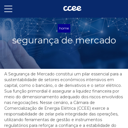
home
segurança de mercado
A Segurança de Mercado constitui um pilar essencial para a
sustentabilidade de setores econômicos intensivos em
capital, como o bancário, o de derivativos e o setor elétrico.
Sua função primordial é assegurar a liquidez financeira por
meio do dimensionamento adequado dos riscos envolvidos
nas negociações. Nesse cenário, a Câmara de
Comercialização de Energia Elétrica (CCEE) exerce a
responsabilidade de zelar pela integridade das operações,
utilizando ferramentas de gestão e instrumentos
regulatórios para reforçar a confiança e a estabilidade do