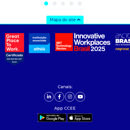
Mapa do site
a ccee
- Sobre Nós
- Governança
- Nossos Associados
- integridade, riscos e auditoria
- Relatório de Sustentabilidade 2025
- Carreiras
- Mercado Livre - ACL
Canais:
comunicação
- Calendário
App CCEE
- Comunicados
- Eventos
- Relacionamento Personalizado