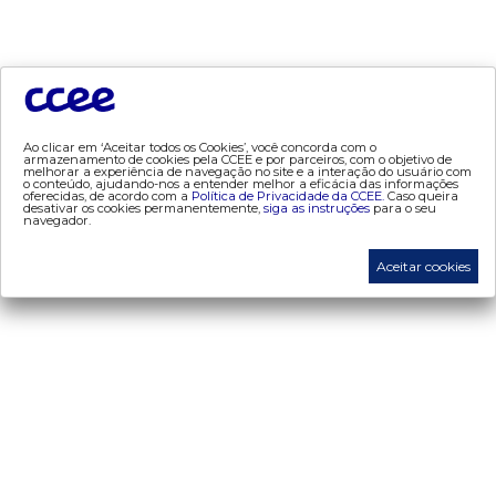
- Consumo
- Contas Setoriais Old
- Contratos
- Geração
- Leilão
- MCSD
Ao clicar em ‘Aceitar todos os Cookies’, você concorda com o
armazenamento de cookies pela CCEE e por parceiros, com o objetivo de
melhorar a experiência de navegação no site e a interação do usuário com
- Mercado Mensal
o conteúdo, ajudando-nos a entender melhor a eficácia das informações
oferecidas, de acordo com a
Política de Privacidade da CCEE.
Caso queira
- Mercado Quinzenal
desativar os cookies permanentemente,
siga as instruções
para o seu
navegador.
- MVE
- PLD
Aceitar cookies
- PROINFA
- Segurança de Mercado
- dados abertos CCEE
- Estudos Especiais
- Mercado Varejista
preços