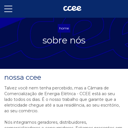
home
sobre nós
nossa ccee
Talvez você nem tenha percebido, mas a Câmara de
Comercialização de Energia Elétrica - CCEE está ao seu
lado todos os dias. É o nosso trabalho que garante que a
eletricidade chegue até a sua residência, ao seu escritório,
ao seu comércio.
Nós integramos geradores, distribuidores,