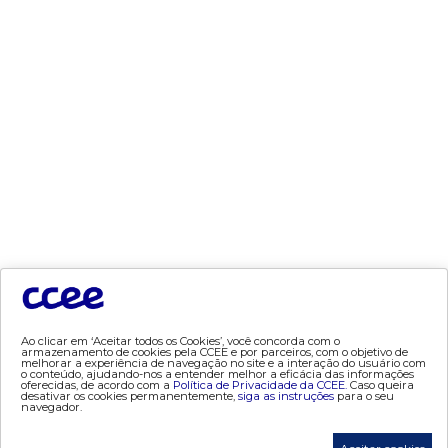
- MCSD
- Mercado Mensal
- Mercado Quinzenal
- MVE
- PLD
- PROINFA
- Segurança de Mercado
- dados abertos CCEE
- Estudos Especiais
- Mercado Varejista
preços
- Painel de Preços
Ao clicar em ‘Aceitar todos os Cookies’, você concorda com o
armazenamento de cookies pela CCEE e por parceiros, com o objetivo de
- Conceitos de Preços
melhorar a experiência de navegação no site e a interação do usuário com
o conteúdo, ajudando-nos a entender melhor a eficácia das informações
oferecidas, de acordo com a
Política de Privacidade da CCEE.
Caso queira
desativar os cookies permanentemente,
siga as instruções
para o seu
mercado
navegador.
- Alocação de Geração Própria - AGP