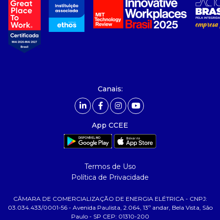
- Sobre Nós
- Governança
- Nossos Associados
- integridade, riscos e auditoria
- Relatório de Sustentabilidade 2025
- Carreiras
- Mercado Livre - ACL
Canais:
comunicação
- Calendário
App CCEE
- Comunicados
- Eventos
- Relacionamento Personalizado
Termos de Uso
- Notícias
Política de Privacidade
- Glossário da Energia
CÂMARA DE COMERCIALIZAÇÃO DE ENERGIA ELÉTRICA - CNPJ:
ajuda
03.034.433/0001-56 - Avenida Paulista, 2.064, 13º andar, Bela Vista, São
Paulo - SP CEP: 01310-200