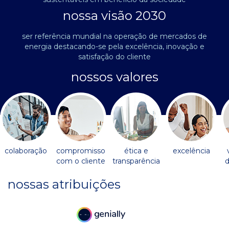
nossa visão 2030
ser referência mundial na operação de mercados de
energia destacando-se pela excelência, inovação e
satisfação do cliente
nossos valores
colaboração
compromisso
ética e
excelência
com o cliente
transparência
d
nossas atribuições