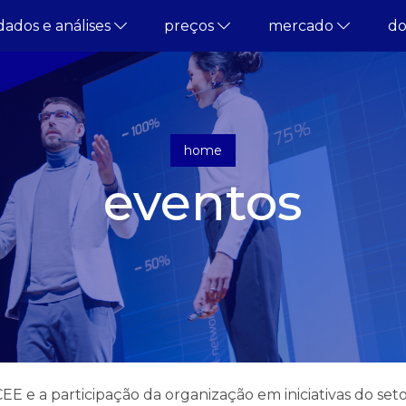
dados e análises
preços
mercado
d
home
eventos
 e a participação da organização em iniciativas do set