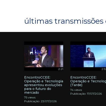
últimas transmissões 
2:21
2:5
EncontroCCEE:
EncontroCCEE:
Operação e Tecnologia
Operação e Tecnolog
apresentou evoluções
(Tarde)
para o futuro do
74 views
mercado
Publicação: 17/07/2026
75 views
Publicação: 23/07/2026