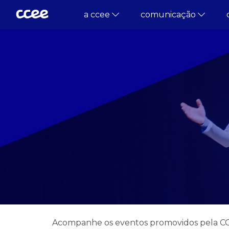
a ccee
comunicação
Acompanhe os eventos promovidos pela CCEE