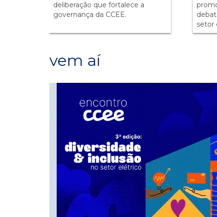
deliberação que fortalece a
promo
governança da CCEE.
debat
setor 
vem aí