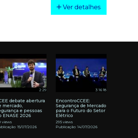
Ver detalhes
2:29
3:16:18
CEE debate abertura
EncontroCCEE:
e mercado,
Segurança de Mercado
egurança e pessoas
para o Futuro do Setor
o ENASE 2026
Elétrico
 views
295 views
blicação: 15/07/2026
Publicação: 14/07/2026