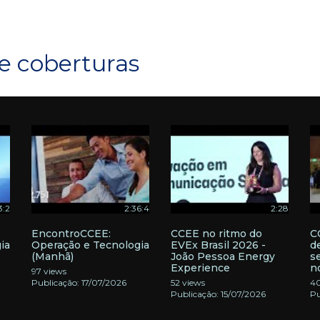
e coberturas
3:2
2:36:4
2:28
EncontroCCEE:
CCEE no ritmo do
C
ia
Operação e Tecnologia
EVEx Brasil 2026 -
d
(Manhã)
João Pessoa Energy
s
Experience
n
97 views
Publicação: 17/07/2026
52 views
40
Publicação: 15/07/2026
Pu