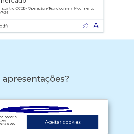
mercado"
Encontro CCEE- Operação e Tecnologia em Movimento
/7/26
(pdf)
s apresentações?
 melhorar a
ções
Aceitar cookies
ara o seu