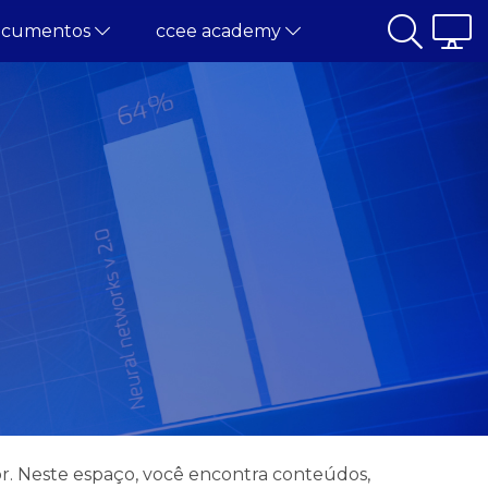
ocumentos
ccee academy
or. Neste espaço, você encontra conteúdos,