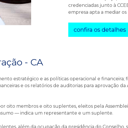
credenciadas junto à CCEE
empresa apta a mediar os c
confira os detalhes
ração - CA
to estratégico e as políticas operacional e financeira; fi
ceiras e os relatórios de auditorias para aprovação da A
r oito membros e oito suplentes, eleitos pela Assemble
consumo — indica um representante e um suplente.
plentes, além da ocupação da presidência do Conselho, s