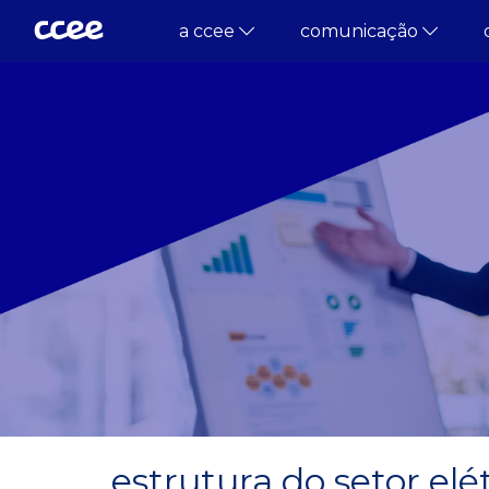
a ccee
comunicação
estrutura do setor elét