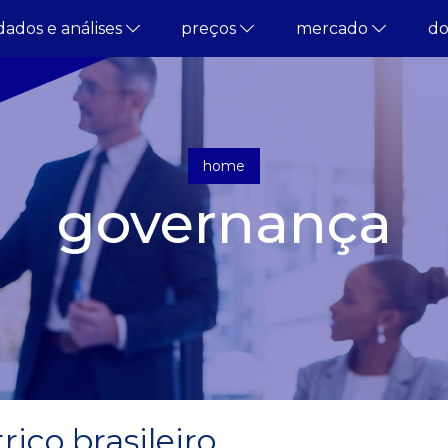
dados e análises
preços
mercado
d
home
governança
rico brasileiro