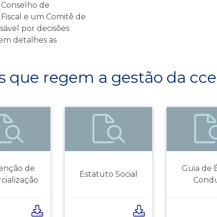
 Conselho de
 Fiscal e um Comitê de
sável por decisões
 em detalhes as
s que regem a gestão da cc
enção de
Guia de É
Estatuto Social
cialização
Cond