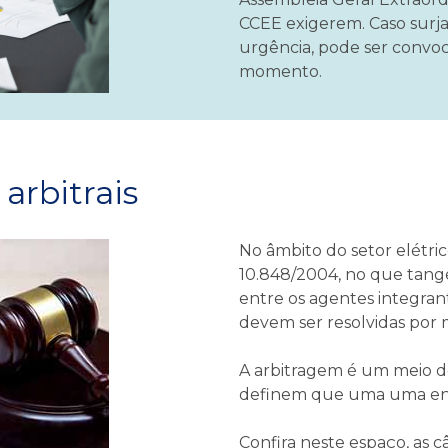
CCEE exigerem. Caso surj
urgência, pode ser convo
momento.
arbitrais
No âmbito do setor elétri
10.848/2004, no que tange
entre os agentes integran
devem ser resolvidas por 
A arbitragem é um meio de
definem que uma uma enti
Confira neste espaço, as 