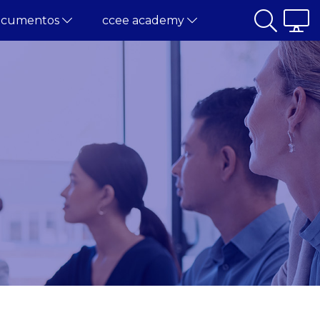
ocumentos
ccee academy