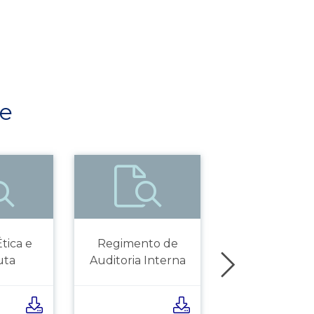
ee
Regimento 
tica e
Regimento de
Conselho Fisca
uta
Auditoria Interna
CCEE