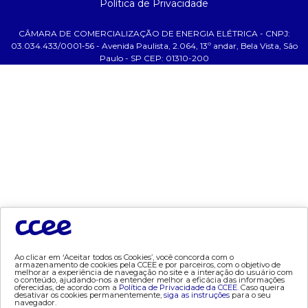
Política de Privacidade
- Glossário da Energia
CÂMARA DE COMERCIALIZAÇÃO DE ENERGIA ELÉTRICA - CNPJ:
ajuda
03.034.433/0001-56 - Avenida Paulista, 2.064, 13º andar, Bela Vista, São
Paulo - SP CEP: 01310-200
- Fale Conosco
- FAQ
- Gestão de Cookies
- Banco Custodiante
- Termos de Uso
- Política de Privacidade
tecnologia
- AppCCEE
dados e análises
Ao clicar em ‘Aceitar todos os Cookies’, você concorda com o
armazenamento de cookies pela CCEE e por parceiros, com o objetivo de
melhorar a experiência de navegação no site e a interação do usuário com
- Bandeira Tarifária
o conteúdo, ajudando-nos a entender melhor a eficácia das informações
oferecidas, de acordo com a
Política de Privacidade da CCEE.
Caso queira
- Consumo
desativar os cookies permanentemente,
siga as instruções
para o seu
navegador.