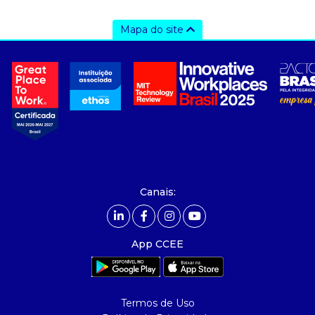
Mapa do site
a ccee
- Sobre Nós
- Governança
- Nossos Associados
- integridade, riscos e auditoria
- Relatório de Sustentabilidade 2025
- Carreiras
- Mercado Livre - ACL
Canais:
comunicação
- Calendário
App CCEE
- Comunicados
- Eventos
- Relacionamento Personalizado
Termos de Uso
- Notícias