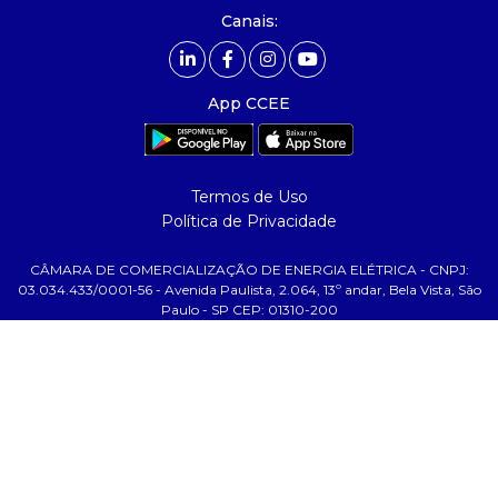
- Mercado Livre - ACL
Canais:
comunicação
- Calendário
App CCEE
- Comunicados
- Eventos
- Relacionamento Personalizado
Termos de Uso
- Notícias
Política de Privacidade
- Glossário da Energia
CÂMARA DE COMERCIALIZAÇÃO DE ENERGIA ELÉTRICA - CNPJ:
ajuda
03.034.433/0001-56 - Avenida Paulista, 2.064, 13º andar, Bela Vista, São
Paulo - SP CEP: 01310-200
- Fale Conosco
- FAQ
- Gestão de Cookies
- Banco Custodiante
- Termos de Uso
- Política de Privacidade