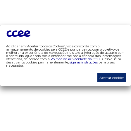
tecnologia
- AppCCEE
dados e análises
- Bandeira Tarifária
Ao clicar em ‘Aceitar todos os Cookies’, você concorda com o
- Consumo
armazenamento de cookies pela CCEE e por parceiros, com o objetivo de
melhorar a experiência de navegação no site e a interação do usuário com
o conteúdo, ajudando-nos a entender melhor a eficácia das informações
- Contas Setoriais Old
oferecidas, de acordo com a
Política de Privacidade da CCEE.
Caso queira
desativar os cookies permanentemente,
siga as instruções
para o seu
- Contratos
navegador.
- Geração
Aceitar cookies
- Leilão
- MCSD
- Mercado Mensal
- Mercado Quinzenal
- MVE
- PLD
- PROINFA