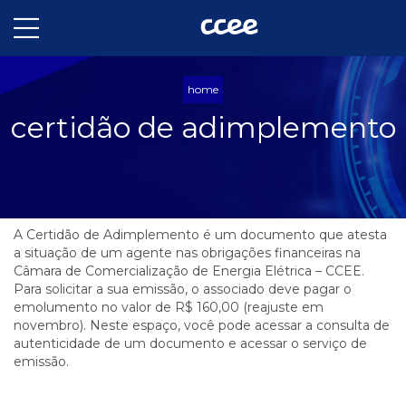
home
certidão de adimplemento
A Certidão de Adimplemento é um documento que atesta
a situação de um agente nas obrigações financeiras na
Câmara de Comercialização de Energia Elétrica – CCEE.
Para solicitar a sua emissão, o associado deve pagar o
emolumento no valor de R$ 160,00 (reajuste em
novembro). Neste espaço, você pode acessar a consulta de
autenticidade de um documento e acessar o serviço de
emissão.