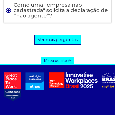
Como uma “empresa não
cadastrada" solicita a declaração de
“não agente”?
Ver mais perguntas
Mapa do site
a ccee
- Sobre Nós
- Governança
- Nossos Associados
- integridade, riscos e auditoria
- Relatório de Sustentabilidade 2025
- Carreiras