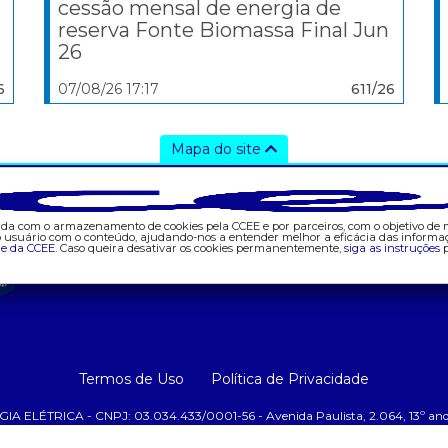
cessão mensal de energia de
reserva Fonte Biomassa Final Jun
26
6
07/08/26 17:17
611/26
Mapa do site
ajuda
tecnologia
d
- Fale Conosco
- AppCCEE
- 
corda com o armazenamento de cookies pela CCEE e por parceiros, com o objetivo de
- FAQ
-
do usuário com o conteúdo, ajudando-nos a entender melhor a eficácia das informa
de da CCEE.
Caso queira desativar os cookies permanentemente,
siga as instruções
p
- Gestão de Cookies
- 
- Banco Custodiante
- 
- Termos de Uso
-
- Política de
- 
Privacidade
-
Termos de Uso
Política de Privacidade
-
RICA - CNPJ: 03.034.433/0001-56 - Avenida Paulista, 2.064, 13º andar,
-
-