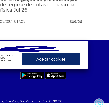
de regime de cotas de garantia
física Jul 26
07/08/26 17:07
609/26
ados e análises
preços
Canais:
Bandeira Tarifária
- Painel de Preços
 melhorar a
 Consumo
- Conceitos de Preços
ções
Aceitar cookies
ara o seu
Contas Setoriais Old
App CCEE
Contratos
 Geração
Leilão
 MCSD
 Mercado Mensal
 Bela Vista, São Paulo - SP CEP: 01310-200
 Mercado Quinzenal
 MVE