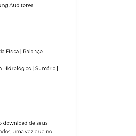
oung Auditores
a Física | Balanço
 Hidrológico | Sumário |
 o download de seus
ltados, uma vez que no