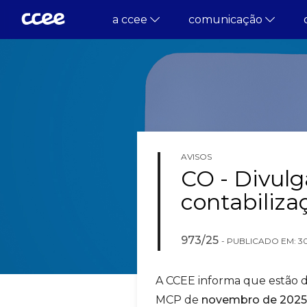
a ccee
comunicação
AVISOS
CO - Divulg
contabiliza
973/25
- PUBLICADO EM: 30/
A CCEE informa que estão di
MCP de
novembro de 2025