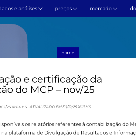
dados e análises
preços
mercado
d
home
comunicados
ação e certificação da
ção do MCP – nov/25
12/25 16:04 HS |
ATUALIZADO EM 30/12/25 16:11 HS
sponíveis os relatórios referentes à contabilização do 
na plataforma de Divulgação de Resultados e Informaç