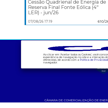
Cessão Quadrienal de Energia de
Reserva Final Fonte Eólica (4º
LER) - jun/26
07/08/26 17:19
610/2
a ccee
comunicação
- Sobre Nós
- Calendário
Ao clicar em ‘Aceitar todos os Cookies’, você con
- Governança
- Comunicados
experiência de navegação no site e a interação 
oferecidas, de acordo com a
Política de Privacida
- Nossos Associados
- Eventos
navegador.
- integridade, riscos e
- Relacionamento
auditoria
Personalizado
- Relatório de
- Notícias
Sustentabilidade 2025
- Glossário da Energia
- Carreiras
- Mercado Livre - ACL
CÂMARA DE COMERCIALIZAÇÃO DE ENERGIA ELÉT