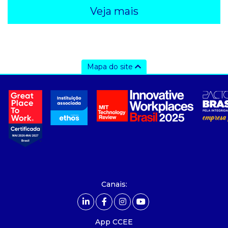
Veja mais
Mapa do site
a ccee
- Sobre Nós
- Governança
- Nossos Associados
- integridade, riscos e auditoria
- Relatório de Sustentabilidade 2025
- Carreiras
- Mercado Livre - ACL
Canais:
comunicação
- Calendário
App CCEE