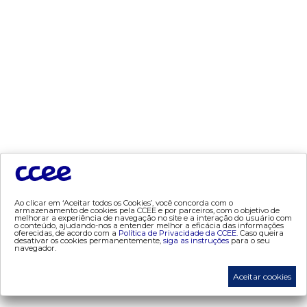
dados e análises
- Bandeira Tarifária
- Consumo
- Contas Setoriais Old
- Contratos
- Geração
- Leilão
- MCSD
- Mercado Mensal
- Mercado Quinzenal
- MVE
Ao clicar em ‘Aceitar todos os Cookies’, você concorda com o
- PLD
armazenamento de cookies pela CCEE e por parceiros, com o objetivo de
melhorar a experiência de navegação no site e a interação do usuário com
- PROINFA
o conteúdo, ajudando-nos a entender melhor a eficácia das informações
oferecidas, de acordo com a
Política de Privacidade da CCEE.
Caso queira
- Segurança de Mercado
desativar os cookies permanentemente,
siga as instruções
para o seu
navegador.
- dados abertos CCEE
- Estudos Especiais
Aceitar cookies
- Mercado Varejista