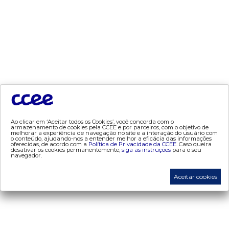
- Mercado Varejista
preços
- Painel de Preços
- Conceitos de Preços
mercado
- Alocação de Geração Própria - AGP
- Adesão
Ao clicar em ‘Aceitar todos os Cookies’, você concorda com o
armazenamento de cookies pela CCEE e por parceiros, com o objetivo de
- Certificação de Operadores do Mercado
melhorar a experiência de navegação no site e a interação do usuário com
o conteúdo, ajudando-nos a entender melhor a eficácia das informações
- Certificações de energia
oferecidas, de acordo com a
Política de Privacidade da CCEE.
Caso queira
desativar os cookies permanentemente,
siga as instruções
para o seu
navegador.
- Contabilização
- Contas Setoriais
Aceitar cookies
- Contratos
- Energia de Reserva
- desligamentos
- Exportação de Energia