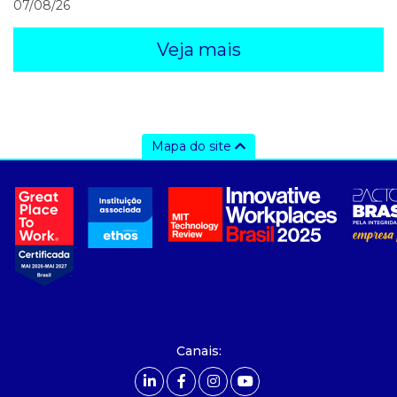
07/08/26
Veja mais
Mapa do site
a ccee
- Sobre Nós
- Governança
- Nossos Associados
- integridade, riscos e auditoria
- Relatório de Sustentabilidade 2025
- Carreiras
- Mercado Livre - ACL
Canais:
comunicação