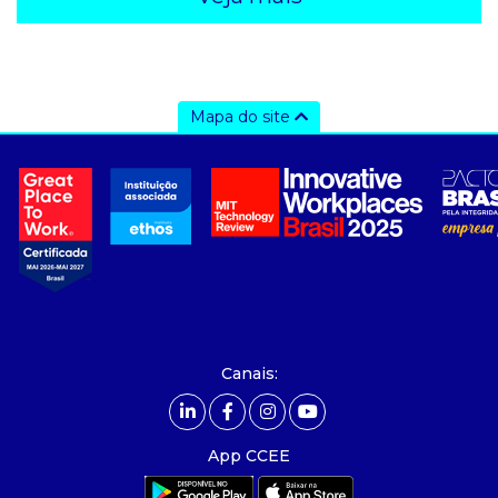
Mapa do site
a ccee
- Sobre Nós
- Governança
- Nossos Associados
- integridade, riscos e auditoria
- Relatório de Sustentabilidade 2025
- Carreiras
- Mercado Livre - ACL
Canais:
comunicação
- Calendário
App CCEE
- Comunicados