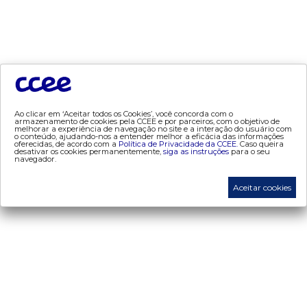
preços
- Painel de Preços
- Conceitos de Preços
mercado
- Alocação de Geração Própria - AGP
Ao clicar em ‘Aceitar todos os Cookies’, você concorda com o
- Adesão
armazenamento de cookies pela CCEE e por parceiros, com o objetivo de
melhorar a experiência de navegação no site e a interação do usuário com
- Certificação de Operadores do Mercado
o conteúdo, ajudando-nos a entender melhor a eficácia das informações
oferecidas, de acordo com a
Política de Privacidade da CCEE.
Caso queira
desativar os cookies permanentemente,
siga as instruções
para o seu
- Certificações de energia
navegador.
- Contabilização
Aceitar cookies
- Contas Setoriais
- Contratos
- Energia de Reserva
- desligamentos
- Exportação de Energia
- Leilões
- Liquidação