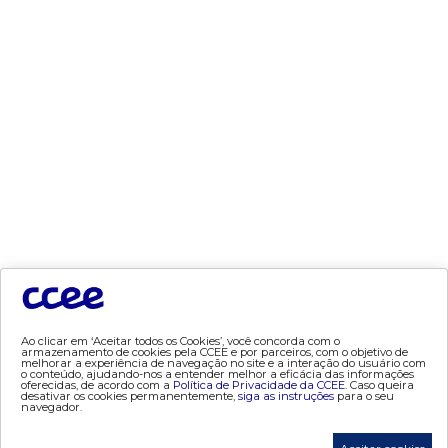
- MCSD
- Mercado Mensal
- Mercado Quinzenal
- MVE
- PLD
- PROINFA
- Segurança de Mercado
- dados abertos CCEE
- Estudos Especiais
- Mercado Varejista
preços
- Painel de Preços
Ao clicar em ‘Aceitar todos os Cookies’, você concorda com o
armazenamento de cookies pela CCEE e por parceiros, com o objetivo de
- Conceitos de Preços
melhorar a experiência de navegação no site e a interação do usuário com
o conteúdo, ajudando-nos a entender melhor a eficácia das informações
oferecidas, de acordo com a
Política de Privacidade da CCEE.
Caso queira
desativar os cookies permanentemente,
siga as instruções
para o seu
mercado
navegador.
- Alocação de Geração Própria - AGP