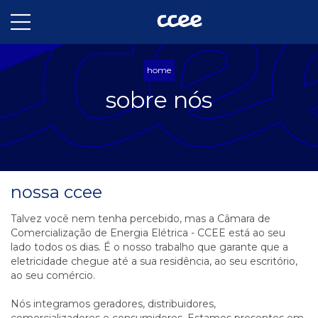
home
sobre nós
nossa ccee
Talvez você nem tenha percebido, mas a Câmara de
Comercialização de Energia Elétrica - CCEE está ao seu
lado todos os dias. É o nosso trabalho que garante que a
eletricidade chegue até a sua residência, ao seu escritório,
ao seu comércio.
Nós integramos geradores, distribuidores,