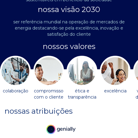
nossa visão 2030
ser referência mundial na operação de mercados de
energia destacando-se pela excelência, inovação e
satisfação do cliente
nossos valores
colaboração
compromisso
ética e
excelência
com o cliente
transparência
d
nossas atribuições